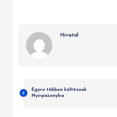
Hivatal
B
Egyre többen költöznek
e
Nyírpazonyba
j
e