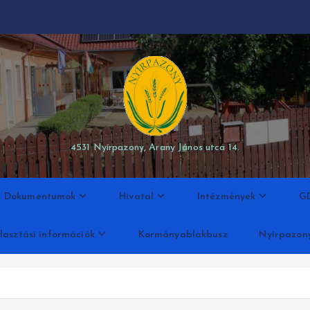
modal-check
4531 Nyírpazony, Arany János utca 14.
Dokumentumok
Hivatal
Intézmények
G
lasztási információk
Kormányablakbusz
Nyírpazon