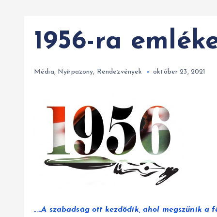
1956-ra emlék
Média
,
Nyírpazony
,
Rendezvények
október 23, 2021
„…A szabadság ott kezdődik, ahol megszűnik a fé