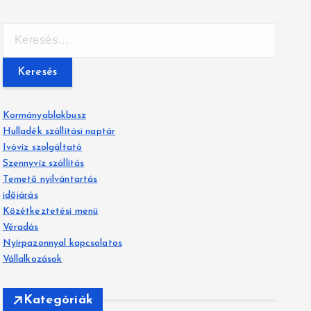
K
e
r
e
s
é
Kormányablakbusz
s
Hulladék szállítási naptár
:
Ivóvíz szolgáltató
Szennyvíz szállítás
Temető nyilvántartás
időjárás
Közétkeztetési menü
Véradás
Nyírpazonnyal kapcsolatos
Vállalkozások
Kategóriák