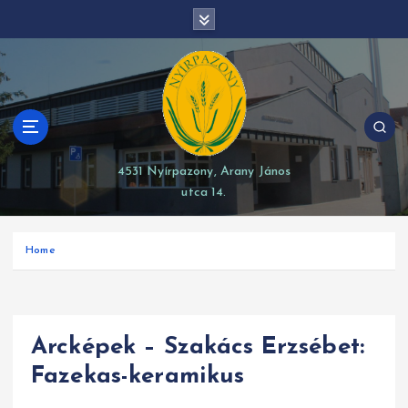
S
modal-check
k
i
p
t
o
c
o
4531 Nyírpazony, Arany János
n
utca 14.
t
e
n
Home
t
Arcképek – Szakács Erzsébet:
Fazekas-keramikus