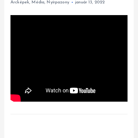
Arcképek
,
Média
,
Nyírpazony
január 13, 2022