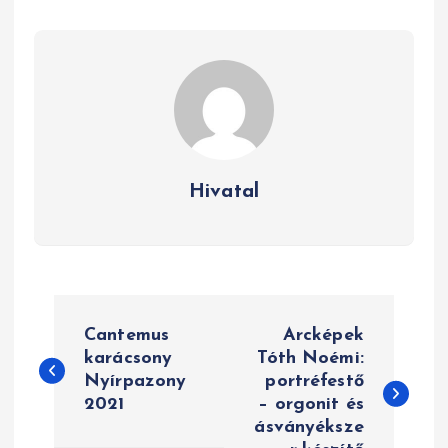
Hivatal
B
Cantemus
Arcképek
e
karácsony
Tóth Noémi:
Nyírpazony
portréfestő
j
2021
– orgonit és
e
ásványéksze