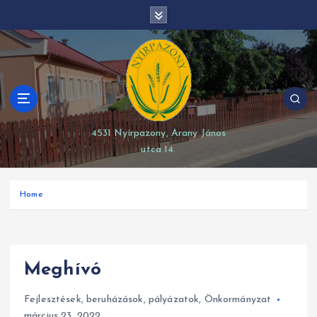
S
modal-check
k
i
p
t
o
c
o
4531 Nyírpazony, Arany János
n
utca 14.
t
e
n
Home
t
Meghívó
Fejlesztések, beruházások, pályázatok
,
Önkormányzat
március 23, 2022