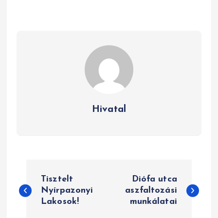
Hivatal
B
Tisztelt
Diófa utca
e
Nyírpazonyi
aszfaltozási
Lakosok!
munkálatai
j