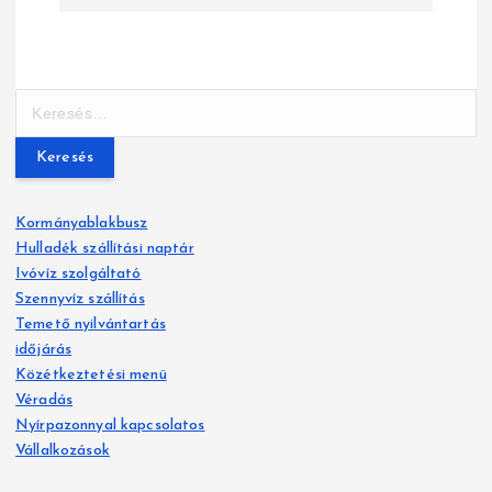
e
g
y
K
e
z
r
e
é
s
Kormányablakbusz
é
s
Hulladék szállítási naptár
s
Ivóvíz szolgáltató
n
:
Szennyvíz szállítás
a
Temető nyilvántartás
időjárás
v
Közétkeztetési menü
Véradás
i
Nyírpazonnyal kapcsolatos
g
Vállalkozások