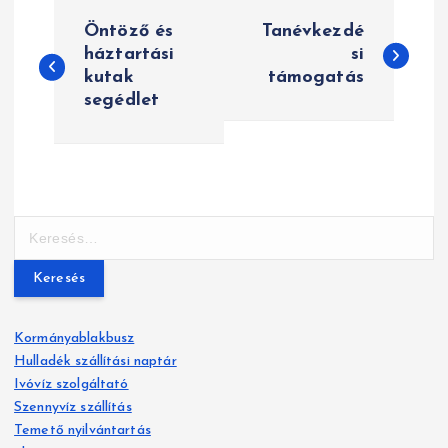
B
Öntöző és
Tanévkezdé
e
háztartási
si
kutak
támogatás
j
segédlet
e
g
y
K
z
e
r
é
e
s
s
Kormányablakbusz
é
Hulladék szállítási naptár
n
s
Ivóvíz szolgáltató
:
a
Szennyvíz szállítás
Temető nyilvántartás