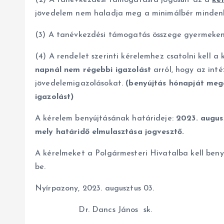
(2) A tanévkezdési támogatásra jogosult az a
ké
jövedelem nem haladja meg a minimálbér mindenk
(3) A tanévkezdési támogatás összege gyermeke
(4) A rendelet szerinti kérelemhez csatolni kell a
napnál nem régebbi igazolást
arról, hogy az inté
jövedelemigazolásokat.
(benyújtás hónapját mege
igazolást)
A kérelem benyújtásának határideje:
2023. augus
mely határidő elmulasztása jogvesztő.
A kérelmeket a Polgármesteri Hivatalba kell ben
be.
Nyírpazony, 2023. augusztus 03.
Dr. Dancs János sk