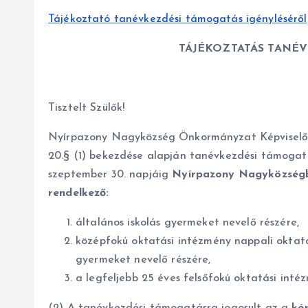
Tájékoztató tanévkezdési támogatás igényléséről
TÁJÉKOZTATÁS TANÉ
Tisztelt Szülők!
Nyírpazony Nagyközség Önkormányzat Képviselő-te
20.§ (1) bekezdése alapján tanévkezdési támogat
szeptember 30. napjáig
Nyírpazony Nagyközségben
rendelkező:
általános iskolás gyermeket nevelő részére,
középfokú oktatási intézmény nappali oktat
gyermeket nevelő részére,
a legfeljebb 25 éves felsőfokú oktatási inté