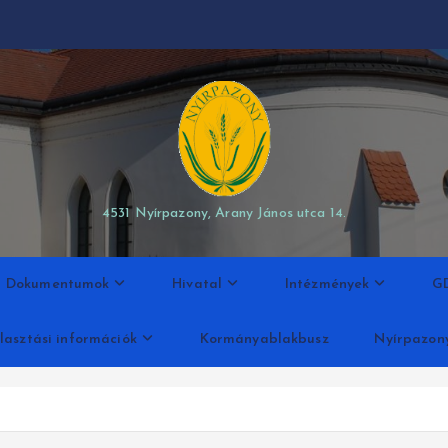
modal-check
4531 Nyírpazony, Arany János utca 14.
Dokumentumok
Hivatal
Intézmények
G
lasztási információk
Kormányablakbusz
Nyírpazon