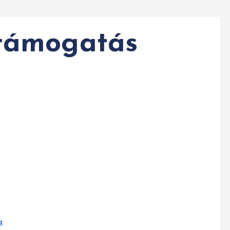
 támogatás
3
a