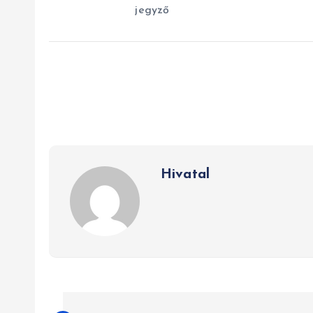
jegyző po
Hivatal
B