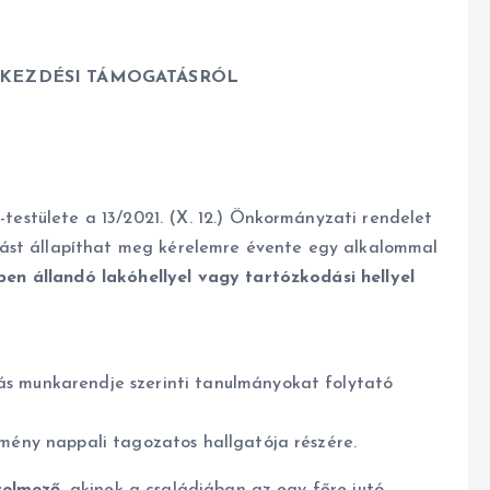
VKEZDÉSI TÁMOGATÁSRÓL
stülete a 13/2021. (X. 12.) Önkormányzati rendelet
ást állapíthat meg kérelemre évente egy alkalommal
 állandó lakóhellyel vagy tartózkodási hellyel
ás munkarendje szerinti tanulmányokat folytató
zmény nappali tagozatos hallgatója részére.