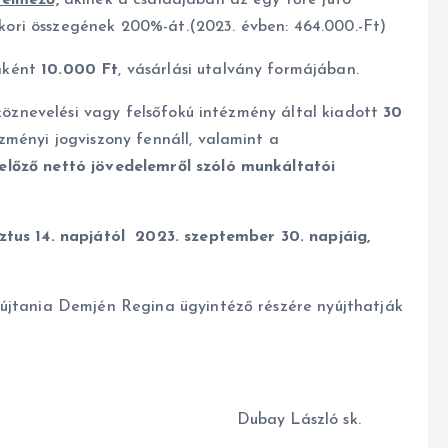
relmező,
akinek a családjában az egy főre jutó
ori összegének 200%-át.(2023. évben: 464.000.-Ft)
nként
10.000 Ft
, vásárlási utalvány formájában.
 köznevelési vagy felsőfokú intézmény által kiadott
30
zményi jogviszony fennáll, valamint a
lőző nettó jövedelemről szóló munkáltatói
ztus 14. napjától 2023. szeptember 30. napjáig,
yújtania Demjén Regina ügyintéző részére nyújthatják
. Dubay László sk.