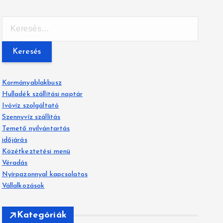
K
e
r
e
s
é
Kormányablakbusz
s
Hulladék szállítási naptár
:
Ivóvíz szolgáltató
Szennyvíz szállítás
Temető nyilvántartás
időjárás
Közétkeztetési menü
Véradás
Nyírpazonnyal kapcsolatos
Vállalkozások
Kategóriák