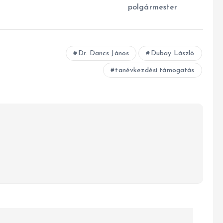
lgármester
Dr. Dancs János
Dubay László
tanévkezdési támogatás