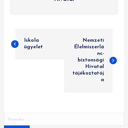
B
Iskola
Nemzeti
e
ügyelet
Élelmiszerlá
nc-
j
biztonsági
e
Hivatal
tájékoztatój
g
a
y
z
é
K
e
s