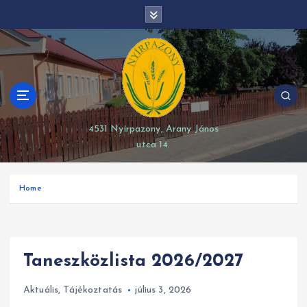
S
modal-check
k
i
p
t
o
c
o
4531 Nyírpazony, Arany János
n
utca 14.
t
e
n
Home
t
Taneszközlista 2026/2027
Aktuális
,
Tájékoztatás
július 3, 2026