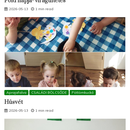
Föld napja- virágültetés
2026-05-13
1 min read
Aprajafalva
CSALÁDI BÖLCSŐDE
Pöttömkuckó
Húsvét
2026-05-13
1 min read