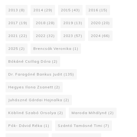
2013
(8)
2014
(29)
2015
(43)
2016
(15)
2017
(19)
2018
(28)
2019
(13)
2020
(20)
2021
(22)
2022
(32)
2023
(57)
2024
(66)
2025
(2)
Brencsák Veronika
(1)
Bókáné Csillag Dóra
(2)
Dr. Faragóné Bankus Judit
(135)
Hegyes Ilona Zsanett
(2)
Juhászné Gárdai Hajnalka
(2)
Köbliné Szabó Orsolya
(2)
Maroda Mihályné
(2)
Pók- Dávid Réka
(1)
Szántó Tamásné Timi
(7)