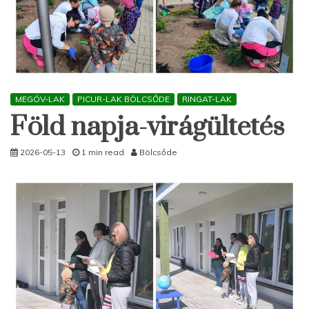
MEGÓV-LAK
PICUR-LAK BÖLCSŐDE
RINGAT-LAK
Föld napja-virágültetés
2026-05-13
1 min read
Bölcsőde