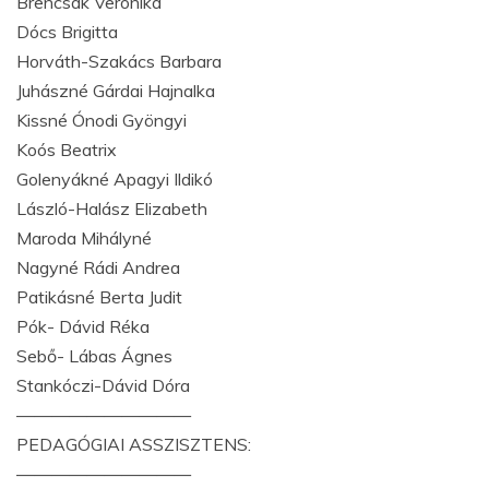
Brencsák Veronika
Dócs Brigitta
Horváth-Szakács Barbara
Juhászné Gárdai Hajnalka
Kissné Ónodi Gyöngyi
Koós Beatrix
Golenyákné Apagyi Ildikó
László-Halász Elizabeth
Maroda Mihályné
Nagyné Rádi Andrea
Patikásné Berta Judit
Pók- Dávid Réka
Sebő- Lábas Ágnes
Stankóczi-Dávid Dóra
——————————
PEDAGÓGIAI ASSZISZTENS:
——————————