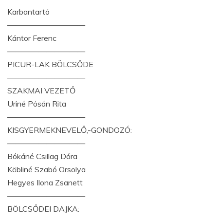
Karbantartó
——————————
Kántor Ferenc
——————————
PICUR-LAK BÖLCSŐDE
——————————
SZAKMAI VEZETŐ
Uriné Pósán Rita
——————————
KISGYERMEKNEVELŐ,-GONDOZÓ:
——————————
Bókáné Csillag Dóra
Köbliné Szabó Orsolya
Hegyes Ilona Zsanett
——————————
BÖLCSŐDEI DAJKA: