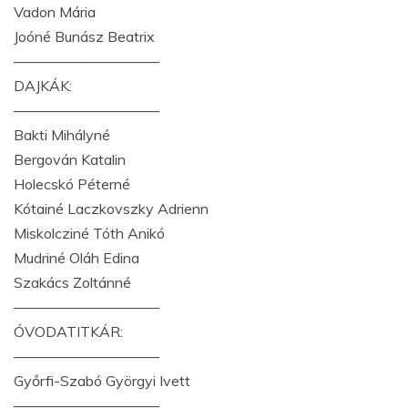
Vadon Mária
Joóné Bunász Beatrix
——————————
DAJKÁK:
——————————
Bakti Mihályné
Bergován Katalin
Holecskó Péterné
Kótainé Laczkovszky Adrienn
Miskolcziné Tóth Anikó
Mudriné Oláh Edina
Szakács Zoltánné
——————————
ÓVODATITKÁR:
——————————
Győrfi-Szabó Györgyi Ivett
——————————