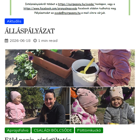
Aktuális
ÁLLÁSPÁLYÁZAT
2026-06-18
1 min read
Aprajafalva
CSALÁDI BÖLCSŐDE
Pöttömkuckó