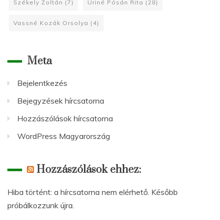
Székely Zoltán
(7)
Uriné Pósán Rita
(28)
Vassné Kozák Orsolya
(4)
Meta
Bejelentkezés
Bejegyzések hírcsatorna
Hozzászólások hírcsatorna
WordPress Magyarország
Hozzászólások ehhez:
Hiba történt: a hírcsatorna nem elérhető. Később
próbálkozzunk újra.