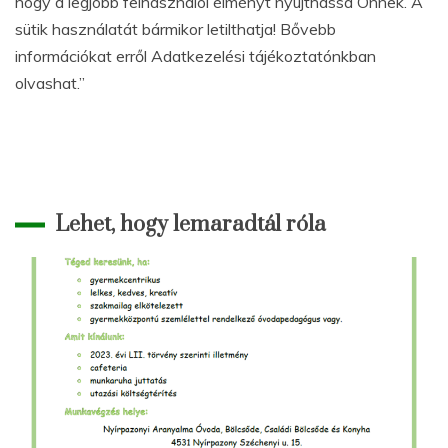
hogy a legjobb felhasználói élményt nyújthassa Önnek. A
sütik használatát bármikor letilthatja! Bővebb
információkat erről Adatkezelési tájékoztatónkban
olvashat.”
Lehet, hogy lemaradtál róla