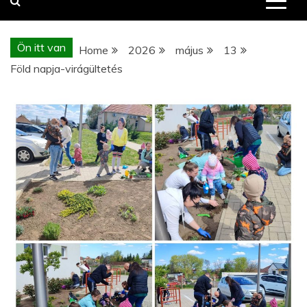
Ön itt van
Home
2026
május
13
Föld napja-virágültetés