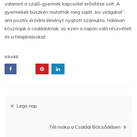
valamint a szülő-gyermek kapcsolat erősítése volt. A
gyermekek büszkén mutatták meg saját „kis virágukat”,
ami pozitív érzelmi élményt nyújtott számukra. Hálásan
köszönjük a családoknak, az ezen a napon való részvételt,
és a felajánlásokat.
SHARE
Bejegyzés
Lego nap
navigáció
Téli móka a Családi Bölcsődében