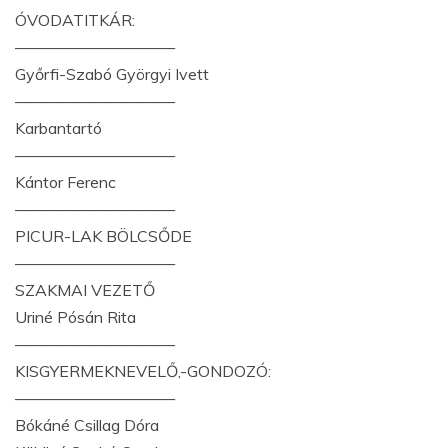
ÓVODATITKÁR:
——————————
Győrfi-Szabó Györgyi Ivett
——————————
Karbantartó
——————————
Kántor Ferenc
——————————
PICUR-LAK BÖLCSŐDE
——————————
SZAKMAI VEZETŐ
Uriné Pósán Rita
——————————
KISGYERMEKNEVELŐ,-GONDOZÓ:
——————————
Bókáné Csillag Dóra