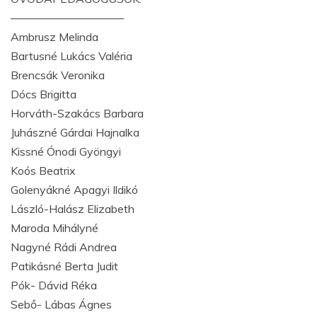
——————————
Ambrusz Melinda
Bartusné Lukács Valéria
Brencsák Veronika
Dócs Brigitta
Horváth-Szakács Barbara
Juhászné Gárdai Hajnalka
Kissné Ónodi Gyöngyi
Koós Beatrix
Golenyákné Apagyi Ildikó
László-Halász Elizabeth
Maroda Mihályné
Nagyné Rádi Andrea
Patikásné Berta Judit
Pók- Dávid Réka
Sebő- Lábas Ágnes