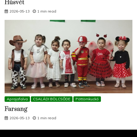
Húsvét
2026-05-13
1 min read
Aprajafalva
CSALÁDI BÖLCSŐDE
Pöttömkuckó
Farsang
2026-05-13
1 min read