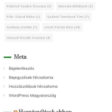
Köbliné Szabó Orsolya
(2)
Maroda Mihályné
(2)
Pók- Dávid Réka
(1)
Szántó Tamásné Timi
(7)
Székely Zoltán
(7)
Uriné Pósán Rita
(28)
Vassné Kozák Orsolya
(4)
Meta
Bejelentkezés
Bejegyzések hírcsatorna
Hozzászólások hírcsatorna
WordPress Magyarország