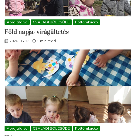
Aprajafalva
CSALÁDI BÖLCSŐDE
Pöttömkuckó
Föld napja- virágültetés
2026-05-13
1 min read
Aprajafalva
CSALÁDI BÖLCSŐDE
Pöttömkuckó