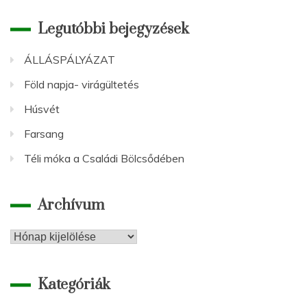
Legutóbbi bejegyzések
ÁLLÁSPÁLYÁZAT
Föld napja- virágültetés
Húsvét
Farsang
Téli móka a Családi Bölcsődében
Archívum
Archívum
Kategóriák