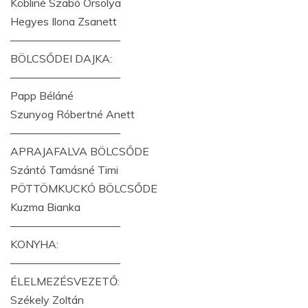
Köbliné Szabó Orsolya
Hegyes Ilona Zsanett
——————————
BÖLCSŐDEI DAJKA:
——————————
Papp Béláné
Szunyog Róbertné Anett
——————————
APRAJAFALVA BÖLCSŐDE
Szántó Tamásné Timi
PÖTTÖMKUCKÓ BÖLCSŐDE
Kuzma Bianka
——————————
KONYHA:
——————————
ÉLELMEZÉSVEZETŐ:
Székely Zoltán