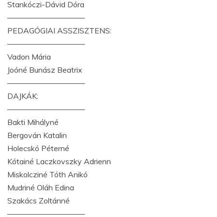
Stankóczi-Dávid Dóra
——————————
PEDAGÓGIAI ASSZISZTENS:
——————————
Vadon Mária
Joóné Bunász Beatrix
——————————
DAJKÁK:
——————————
Bakti Mihályné
Bergován Katalin
Holecskó Péterné
Kótainé Laczkovszky Adrienn
Miskolcziné Tóth Anikó
Mudriné Oláh Edina
Szakács Zoltánné
——————————