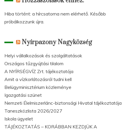
Hozzászólások ehhez:
Hiba történt: a hírcsatorna nem elérhető. Később
próbálkozzunk újra.
Nyírpazony Nagyközség
Helyi vállalkozások és szolgáltatások
Országos tűzgyújtási tilalom
A NYÍRSÉGVÍZ Zrt. tájékoztatója
Amit a vízkorlátozásról tudni kell
Belügyminisztérium közleménye
Igazgatási szünet
Nemzeti Élelmiszerlánc-biztonsági Hivatal tájékoztatója
Taneszközlista 2026/2027
Iskola ügyelet
TÁJÉKOZTATÁS – KORÁBBAN KEZDJÜK A