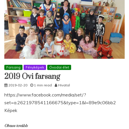
Farsang
Fényképek
Óvodai élet
2019 Ovi farsang
2019-02-20
1 min read
Hivatal
https://www.facebook.com/media/set/?
set=a.2621978541166675&type=1&l=89e9c06bb2
Képek
Olvass tovább