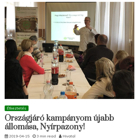
Étkeztetés
Országjáró kampányom újabb
állomása, Nyírpazony!
2019-04-15
3 min read
Hivatal