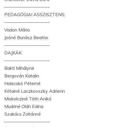
——————————
PEDAGÓGIAI ASSZISZTENS:
——————————
Vadon Mária
Joóné Bunász Beatrix
——————————
DAJKÁK:
——————————
Bakti Mihályné
Bergován Katalin
Holecskó Péterné
Kótainé Laczkovszky Adrienn
Miskolcziné Tóth Anikó
Mudriné Oláh Edina
Szakács Zoltánné
——————————