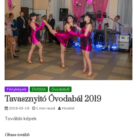
Fényképek
ÓVODA
Óvodabál
Tavasznyitó Óvodabál 2019
2019-03-19
1 min read
Hivatal
További képek
Olvass tovább