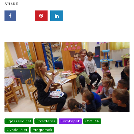
SHARE
Egészség hét
Étkeztetés
Fényképek
ÓVODA
Óvodai élet
Programok