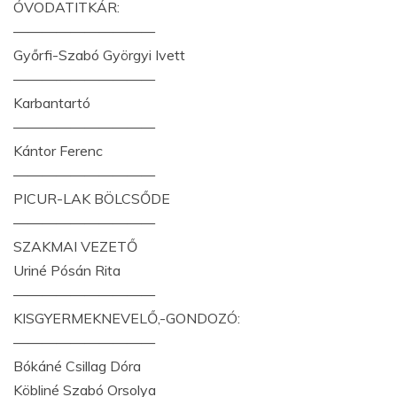
ÓVODATITKÁR:
——————————
Győrfi-Szabó Györgyi Ivett
——————————
Karbantartó
——————————
Kántor Ferenc
——————————
PICUR-LAK BÖLCSŐDE
——————————
SZAKMAI VEZETŐ
Uriné Pósán Rita
——————————
KISGYERMEKNEVELŐ,-GONDOZÓ:
——————————
Bókáné Csillag Dóra
Köbliné Szabó Orsolya