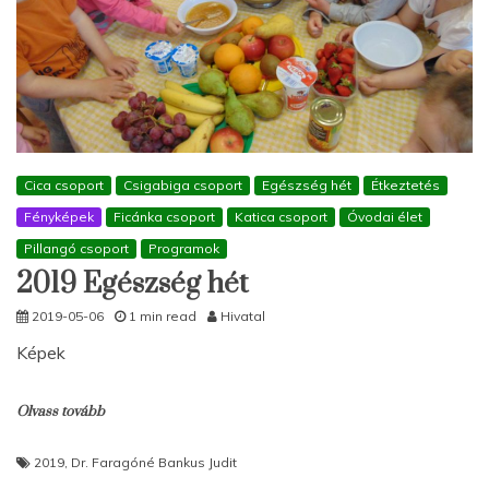
Cica csoport
Csigabiga csoport
Egészség hét
Étkeztetés
Fényképek
Ficánka csoport
Katica csoport
Óvodai élet
Pillangó csoport
Programok
2019 Egészség hét
2019-05-06
1 min read
Hivatal
Képek
Olvass tovább
2019
,
Dr. Faragóné Bankus Judit