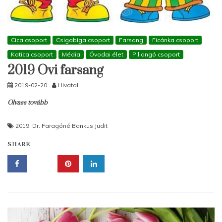
Cica csoport
Csigabiga csoport
Farsang
Ficánka csoport
Katica csoport
Média
Óvodai élet
Pillangó csoport
2019 Ovi farsang
2019-02-20
Hivatal
Olvass tovább
2019
,
Dr. Faragóné Bankus Judit
SHARE