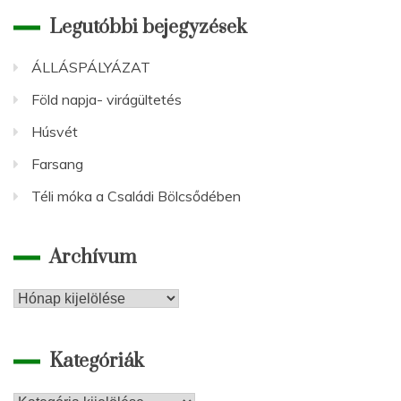
Legutóbbi bejegyzések
ÁLLÁSPÁLYÁZAT
Föld napja- virágültetés
Húsvét
Farsang
Téli móka a Családi Bölcsődében
Archívum
Archívum
Kategóriák