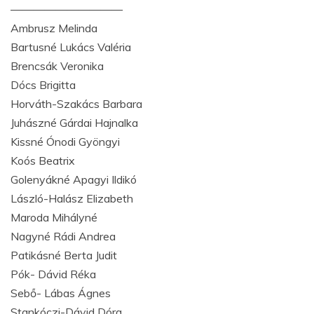
——————————
Ambrusz Melinda
Bartusné Lukács Valéria
Brencsák Veronika
Dócs Brigitta
Horváth-Szakács Barbara
Juhászné Gárdai Hajnalka
Kissné Ónodi Gyöngyi
Koós Beatrix
Golenyákné Apagyi Ildikó
László-Halász Elizabeth
Maroda Mihályné
Nagyné Rádi Andrea
Patikásné Berta Judit
Pók- Dávid Réka
Sebő- Lábas Ágnes
Stankóczi-Dávid Dóra