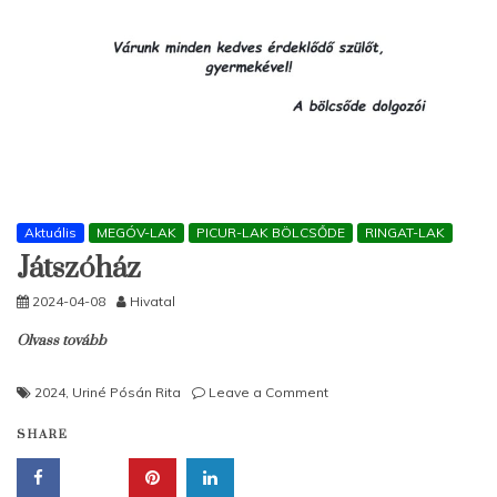
Aktuális
MEGÓV-LAK
PICUR-LAK BÖLCSŐDE
RINGAT-LAK
Játszóház
2024-04-08
Hivatal
Olvass tovább
on
2024
,
Uriné Pósán Rita
Leave a Comment
Játszóház
SHARE