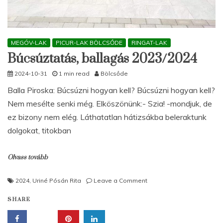
MEGÓV-LAK
PICUR-LAK BÖLCSŐDE
RINGAT-LAK
Búcsúztatás, ballagás 2023/2024
2024-10-31
1 min read
Bölcsőde
Balla Piroska: Búcsúzni hogyan kell? Búcsúzni hogyan kell?
Nem mesélte senki még. Elköszönünk:- Szia! -mondjuk, de
ez bizony nem elég. Láthatatlan hátizsákba beleraktunk
dolgokat, titokban
Olvass tovább
on
2024
,
Uriné Pósán Rita
Leave a Comment
Búcsúztatás,
SHARE
ballagás
2023/2024