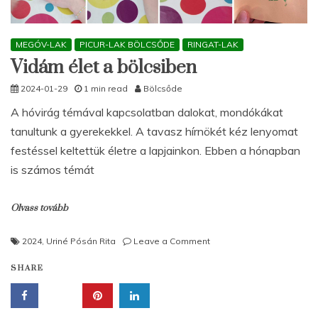
MEGÓV-LAK
PICUR-LAK BÖLCSŐDE
RINGAT-LAK
Vidám élet a bölcsiben
2024-01-29
1 min read
Bölcsőde
A hóvirág témával kapcsolatban dalokat, mondókákat
tanultunk a gyerekekkel. A tavasz hírnökét kéz lenyomat
festéssel keltettük életre a lapjainkon. Ebben a hónapban
is számos témát
Olvass tovább
on
2024
,
Uriné Pósán Rita
Leave a Comment
Vidám
SHARE
élet
a
bölcsiben