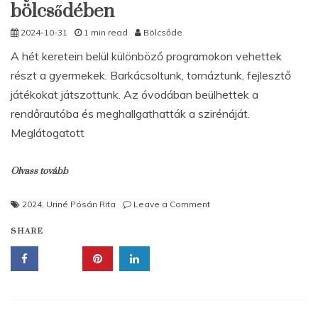
bölcsődében
2024-10-31
1 min read
Bölcsőde
A hét keretein belül különböző programokon vehettek
részt a gyermekek. Barkácsoltunk, tornáztunk, fejlesztő
játékokat játszottunk. Az óvodában beülhettek a
rendőrautóba és meghallgathatták a szirénáját.
Meglátogatott
Olvass tovább
on
2024
,
Uriné Pósán Rita
Leave a Comment
Gyermek
SHARE
hét
a
Picur-
Lak
bölcsődében