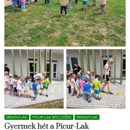
MEGÓV-LAK
PICUR-LAK BÖLCSŐDE
RINGAT-LAK
Gyermek hét a Picur-Lak