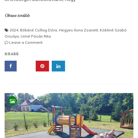
Olvass tovább
2024
,
Bókáné Csillag Dóra
,
Hegyes Ilona Zsanett
,
Köbliné Szabó
Orsolya
,
Uriné Pósán Rita
on
Leave a Comment
Tök
SHARE
jó
hét