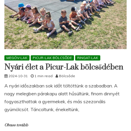
MEGÓV-LAK
PICUR-LAK BÖLCSŐDE
RINGAT-LAK
Nyári élet a Picur-Lak bölcsődében
2024-10-31
1 min read
Bölcsőde
A nyári időszakban sok időt töltöttünk a szabadban. A
nagy melegben párakapu alatt hűsültünk, finom dinnyét
fogyaszthattak a gyermekek, és más szezonális
gyümölcsöt. Táncoltunk, énekeltünk,
Olvass tovább