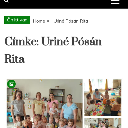
Ön itt van
Home
Uriné Pósán Rita
Címke:
Uriné Pósán
Rita