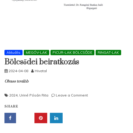
Aktuális
MEGÓV-LAK
PICUR-LAK BÖLCSŐDE
RINGAT-LAK
Bölcsődei beiratkozás
2024-04-08
Hivatal
Olvass tovább
on
2024
,
Uriné Pósán Rita
Leave a Comment
Bölcsődei
SHARE
beiratkozás