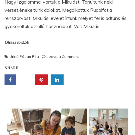
Nagy izgalommal vártuk a Mikulást. Tanultunk neki
verset,ènekeltünk dalokat. Megalkottuk Rudolfot,a
rènszarvast. Mikulás levelet îrtunk,melyet fel is adtunk és
gyakoroltuk az olló használatát. Volt Mikulás
Olvass tovább
on
Uriné Pósán Rita
Leave a Comment
Mikulásvárás
SHARE
a
Ringat-
Lak
csoportban