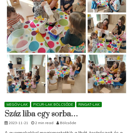
MEGÓV-LAK
PICUR-LAK BÖLCSŐDE
RINGAT-LAK
Száz liba egy sorba…
2023-11-21
2 min read
Bölcsőde
A gyermekekkel megismertettük a libát, testrészeit és a