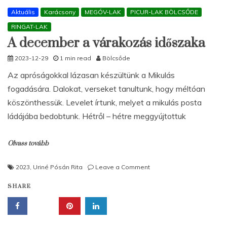
Aktuális
Karácsony
MEGÓV-LAK
PICUR-LAK BÖLCSŐDE
RINGAT-LAK
A december a várakozás időszaka
2023-12-29
1 min read
Bölcsőde
Az apróságokkal lázasan készültünk a Mikulás
fogadására. Dalokat, verseket tanultunk, hogy méltóan
köszönthessük. Levelet írtunk, melyet a mikulás posta
ládájába bedobtunk. Hétről – hétre meggyújtottuk
Olvass tovább
on
2023
,
Uriné Pósán Rita
Leave a Comment
A
SHARE
december
a
várakozás
időszaka