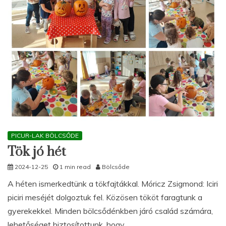
PICUR-LAK BÖLCSŐDE
Tök jó hét
2024-12-25
1 min read
Bölcsőde
A héten ismerkedtünk a tökfajtákkal. Móricz Zsigmond: Iciri
piciri meséjét dolgoztuk fel. Közösen tököt faragtunk a
gyerekekkel. Minden bölcsődénkben járó család számára,
lehetőséget biztosítottunk, hogy