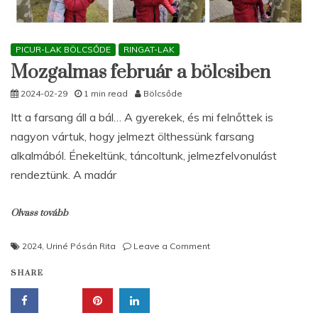
PICUR-LAK BÖLCSŐDE
RINGAT-LAK
Mozgalmas február a bölcsiben
2024-02-29
1 min read
Bölcsőde
Itt a farsang áll a bál… A gyerekek, és mi felnőttek is
nagyon vártuk, hogy jelmezt ölthessünk farsang
alkalmából. Énekeltünk, táncoltunk, jelmezfelvonulást
rendeztünk. A madár
Olvass tovább
on
2024
,
Uriné Pósán Rita
Leave a Comment
Mozgalmas
SHARE
február
a
bölcsiben