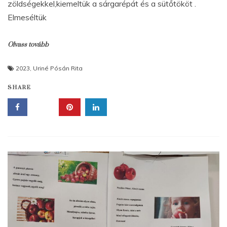
zöldségekkel,kiemeltük a sárgarépát és a sütőtököt .
Elmeséltük
Olvass tovább
2023
,
Uriné Pósán Rita
SHARE