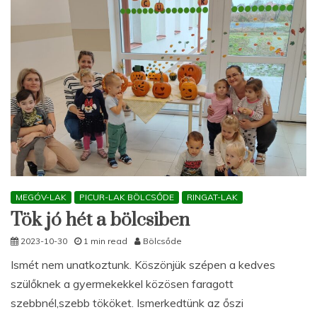
MEGÓV-LAK
PICUR-LAK BÖLCSŐDE
RINGAT-LAK
Tök jó hét a bölcsiben
2023-10-30
1 min read
Bölcsőde
Ismét nem unatkoztunk. Köszönjük szépen a kedves
szülőknek a gyermekekkel közösen faragott
szebbnél,szebb tököket. Ismerkedtünk az őszi