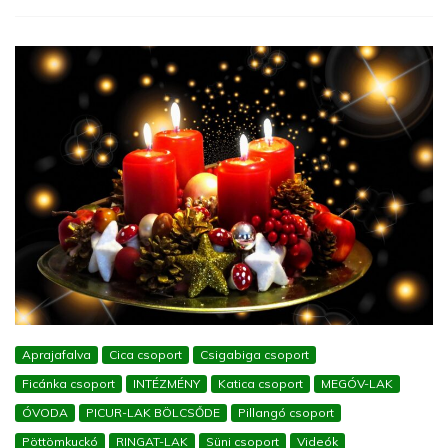
Aprajafalva
Cica csoport
Csigabiga csoport
Ficánka csoport
INTÉZMÉNY
Katica csoport
MEGÓV-LAK
ÓVODA
PICUR-LAK BÖLCSŐDE
Pillangó csoport
Pöttömkuckó
RINGAT-LAK
Süni csoport
Videók