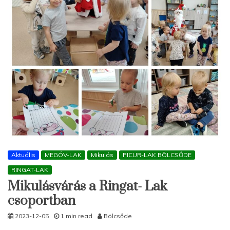
Aktuális
MEGÓV-LAK
Mikulás
PICUR-LAK BÖLCSŐDE
RINGAT-LAK
Mikulásvárás a Ringat- Lak
csoportban
2023-12-05
1 min read
Bölcsőde