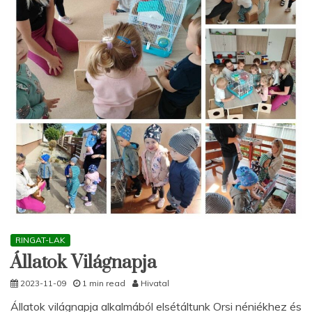
RINGAT-LAK
Állatok Világnapja
2023-11-09
1 min read
Hivatal
Állatok világnapja alkalmából elsétáltunk Orsi néniékhez és