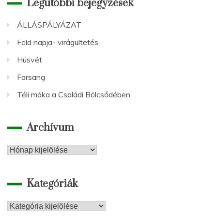
Legutóbbi bejegyzések
ÁLLÁSPÁLYÁZAT
Föld napja- virágültetés
Húsvét
Farsang
Téli móka a Családi Bölcsődében
Archívum
Archívum
Kategóriák
Kategóriák