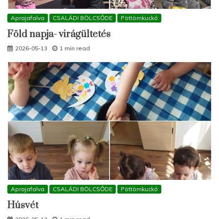
Aprajafalva
CSALÁDI BÖLCSŐDE
Pöttömkuckó
Föld napja- virágültetés
2026-05-13
1 min read
Aprajafalva
CSALÁDI BÖLCSŐDE
Pöttömkuckó
Húsvét