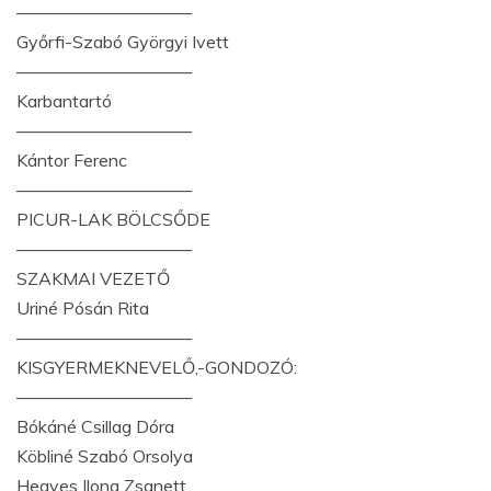
——————————
Győrfi-Szabó Györgyi Ivett
——————————
Karbantartó
——————————
Kántor Ferenc
——————————
PICUR-LAK BÖLCSŐDE
——————————
SZAKMAI VEZETŐ
Uriné Pósán Rita
——————————
KISGYERMEKNEVELŐ,-GONDOZÓ:
——————————
Bókáné Csillag Dóra
Köbliné Szabó Orsolya
Hegyes Ilona Zsanett