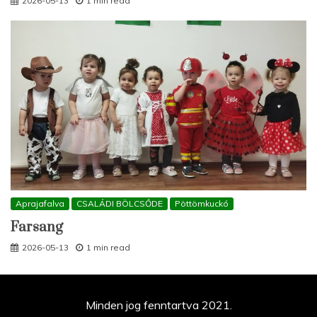
2026-05-13
1 min read
Aprajafalva
CSALÁDI BÖLCSŐDE
Pöttömkuckó
Farsang
2026-05-13
1 min read
Minden jog fenntartva 2021.