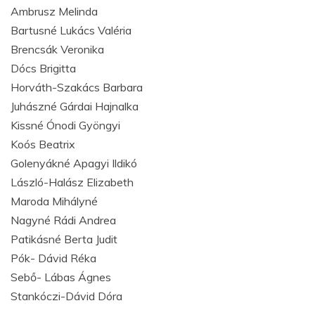
Ambrusz Melinda
Bartusné Lukács Valéria
Brencsák Veronika
Dócs Brigitta
Horváth-Szakács Barbara
Juhászné Gárdai Hajnalka
Kissné Ónodi Gyöngyi
Koós Beatrix
Golenyákné Apagyi Ildikó
László-Halász Elizabeth
Maroda Mihályné
Nagyné Rádi Andrea
Patikásné Berta Judit
Pók- Dávid Réka
Sebő- Lábas Ágnes
Stankóczi-Dávid Dóra