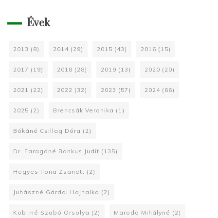
Évek
2013
(8)
2014
(29)
2015
(43)
2016
(15)
2017
(19)
2018
(28)
2019
(13)
2020
(20)
2021
(22)
2022
(32)
2023
(57)
2024
(66)
2025
(2)
Brencsák Veronika
(1)
Bókáné Csillag Dóra
(2)
Dr. Faragóné Bankus Judit
(135)
Hegyes Ilona Zsanett
(2)
Juhászné Gárdai Hajnalka
(2)
Köbliné Szabó Orsolya
(2)
Maroda Mihályné
(2)