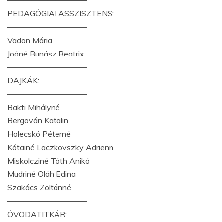
——————————
PEDAGÓGIAI ASSZISZTENS:
——————————
Vadon Mária
Joóné Bunász Beatrix
——————————
DAJKÁK:
——————————
Bakti Mihályné
Bergován Katalin
Holecskó Péterné
Kótainé Laczkovszky Adrienn
Miskolcziné Tóth Anikó
Mudriné Oláh Edina
Szakács Zoltánné
——————————
ÓVODATITKÁR: