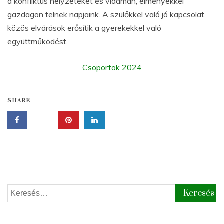
a konfliktus helyzeteket és vidáman, élményekkel
gazdagon telnek napjaink. A szülőkkel való jó kapcsolat,
közös elvárások erősítik a gyerekekkel való
együttműködést.
Csoportok 2024
SHARE
Keresés: