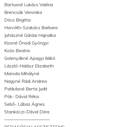
Bartusné Lukács Valéria
Brencsák Veronika
Dócs Brigitta
Horváth-Szakács Barbara
Juhászné Gárdai Hajnalka
Kissné Ónodi Gyöngyi
Koós Beatrix
Golenyákné Apagyi Ildikó
László-Halász Elizabeth
Maroda Mihályné
Nagyné Rádi Andrea
Patikásné Berta Judit
Pók- Dávid Réka
Sebő- Lábas Ágnes
Stankóczi-Dávid Dóra
——————————