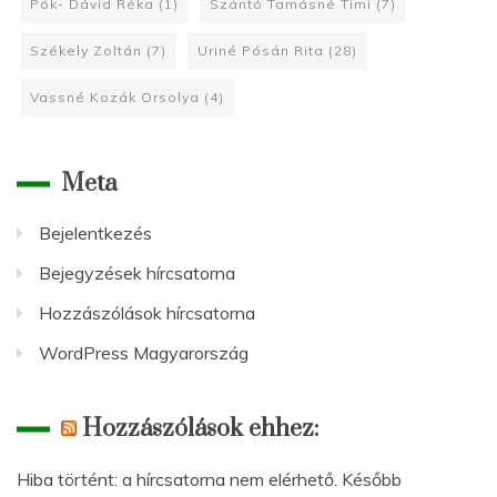
Pók- Dávid Réka
(1)
Szántó Tamásné Timi
(7)
Székely Zoltán
(7)
Uriné Pósán Rita
(28)
Vassné Kozák Orsolya
(4)
Meta
Bejelentkezés
Bejegyzések hírcsatorna
Hozzászólások hírcsatorna
WordPress Magyarország
Hozzászólások ehhez:
Hiba történt: a hírcsatorna nem elérhető. Később