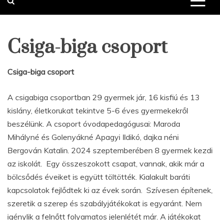
Csiga-biga csoport
Csiga-biga csoport
A csigabiga csoportban 29 gyermek jár, 16 kisfiú és 13
kislány, életkorukat tekintve 5-6 éves gyermekekről
beszélünk. A csoport óvodapedagógusai: Maroda
Mihályné és Golenyákné Apagyi Ildikó, dajka néni
Bergován Katalin. 2024 szeptemberében 8 gyermek kezdi
az iskolát. Egy összeszokott csapat, vannak, akik már a
bölcsődés éveiket is együtt töltötték. Kialakult baráti
kapcsolatok fejlődtek ki az évek során. Szívesen építenek,
szeretik a szerep és szabályjátékokat is egyaránt. Nem
igénylik a felnőtt folyamatos jelenlétét már. A játékokat