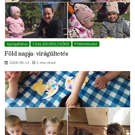
Aprajafalva
CSALÁDI BÖLCSŐDE
Pöttömkuckó
Föld napja- virágültetés
2026-05-13
1 min read