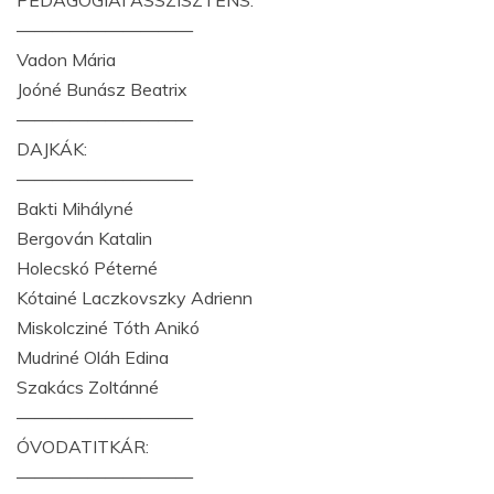
PEDAGÓGIAI ASSZISZTENS:
——————————
Vadon Mária
Joóné Bunász Beatrix
——————————
DAJKÁK:
——————————
Bakti Mihályné
Bergován Katalin
Holecskó Péterné
Kótainé Laczkovszky Adrienn
Miskolcziné Tóth Anikó
Mudriné Oláh Edina
Szakács Zoltánné
——————————
ÓVODATITKÁR:
——————————