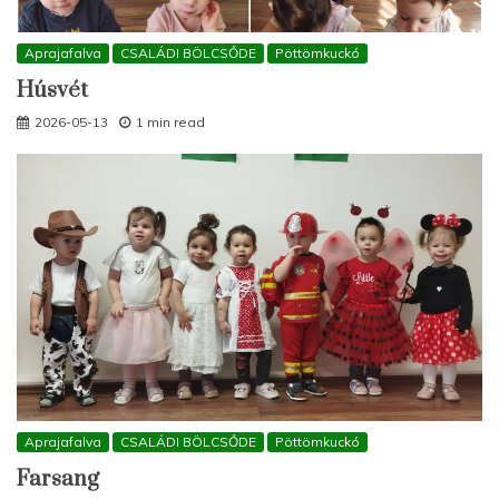
Aprajafalva
CSALÁDI BÖLCSŐDE
Pöttömkuckó
Húsvét
2026-05-13
1 min read
Aprajafalva
CSALÁDI BÖLCSŐDE
Pöttömkuckó
Farsang