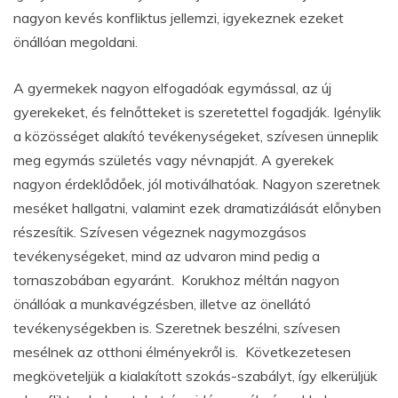
nagyon kevés konfliktus jellemzi, igyekeznek ezeket
önállóan megoldani.
A gyermekek nagyon elfogadóak egymással, az új
gyerekeket, és felnőtteket is szeretettel fogadják. Igénylik
a közösséget alakító tevékenységeket, szívesen ünneplik
meg egymás születés vagy névnapját. A gyerekek
nagyon érdeklődőek, jól motiválhatóak. Nagyon szeretnek
meséket hallgatni, valamint ezek dramatizálását előnyben
részesítik. Szívesen végeznek nagymozgásos
tevékenységeket, mind az udvaron mind pedig a
tornaszobában egyaránt. Korukhoz méltán nagyon
önállóak a munkavégzésben, illetve az önellátó
tevékenységekben is. Szeretnek beszélni, szívesen
mesélnek az otthoni élményekről is. Következetesen
megköveteljük a kialakított szokás-szabályt, így elkerüljük