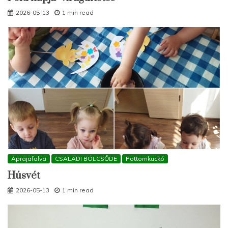
2026-05-13
1 min read
Aprajafalva
CSALÁDI BÖLCSŐDE
Pöttömkuckó
Húsvét
2026-05-13
1 min read