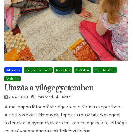
Aktuális
Katica csoport
Nevelés
ÓVODA
Óvodai élet
Videók
Utazás a világegyetemben
2024-04-03
1 min read
Hivatal
A mai napon látogatást végeztem a Katica csoportban.
Az ott szerzett élmények, tapasztalatok büszkeséggel
töltenek el a gyermekek értelmi képességeinek fejlettsége
és az óvodapedagógusok felkészültsége