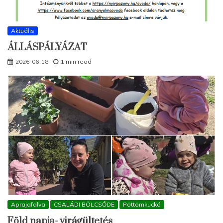
Aktuális
ÁLLÁSPÁLYÁZAT
2026-06-18
1 min read
Aprajafalva
CSALÁDI BÖLCSŐDE
Pöttömkuckó
Föld napja- virágültetés