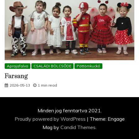
Aprajafalva
CSALÁDI BÖLCSŐDE
Pöttömkuckó
Farsang
2026-05-13
1 min read
Minden jog fenntartva 2021.
Proudly powered by WordPress
|
Theme: Engage
Mag by
Candid Themes
.