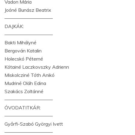
Vadon Mária
Joóné Bunász Beatrix
——————————
DAJKÁK:
——————————
Bakti Mihályné
Bergován Katalin
Holecskó Péterné
Kótainé Laczkovszky Adrienn
Miskolcziné Tóth Anikó
Mudriné Oláh Edina
Szakács Zoltánné
——————————
ÓVODATITKÁR:
——————————
Győrfi-Szabó Györgyi Ivett
——————————