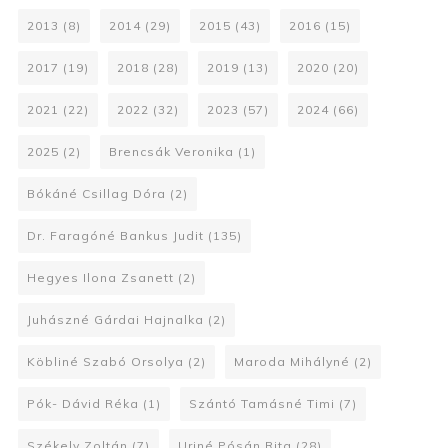
2013
(8)
2014
(29)
2015
(43)
2016
(15)
2017
(19)
2018
(28)
2019
(13)
2020
(20)
2021
(22)
2022
(32)
2023
(57)
2024
(66)
2025
(2)
Brencsák Veronika
(1)
Bókáné Csillag Dóra
(2)
Dr. Faragóné Bankus Judit
(135)
Hegyes Ilona Zsanett
(2)
Juhászné Gárdai Hajnalka
(2)
Köbliné Szabó Orsolya
(2)
Maroda Mihályné
(2)
Pók- Dávid Réka
(1)
Szántó Tamásné Timi
(7)
Székely Zoltán
(7)
Uriné Pósán Rita
(28)