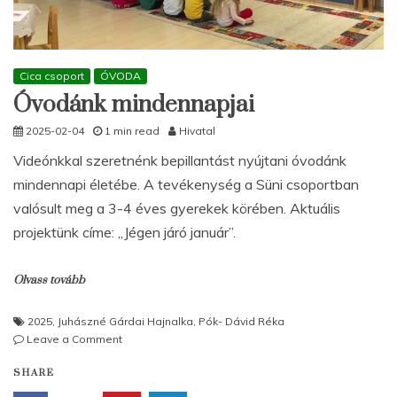
Cica csoport
ÓVODA
Óvodánk mindennapjai
2025-02-04
1 min read
Hivatal
Videónkkal szeretnénk bepillantást nyújtani óvodánk
mindennapi életébe. A tevékenység a Süni csoportban
valósult meg a 3-4 éves gyerekek körében. Aktuális
projektünk címe: „Jégen járó január”.
Olvass tovább
2025
,
Juhászné Gárdai Hajnalka
,
Pók- Dávid Réka
on
Leave a Comment
Óvodánk
SHARE
mindennapjai