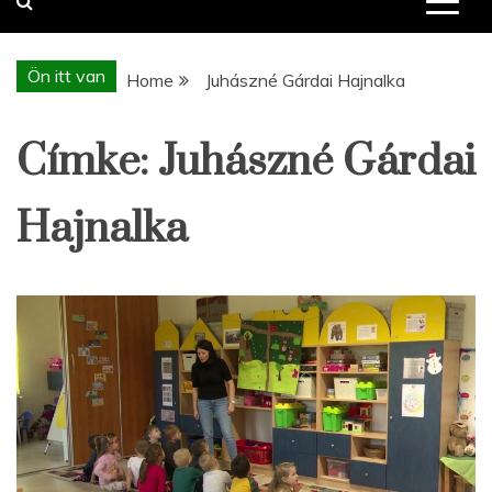
Ön itt van
Home
Juhászné Gárdai Hajnalka
Címke:
Juhászné Gárdai
Hajnalka