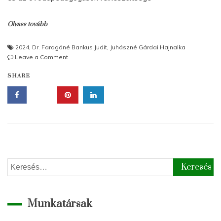
Olvass tovább
2024
,
Dr. Faragóné Bankus Judit
,
Juhászné Gárdai Hajnalka
on
Leave a Comment
Utazás
SHARE
a
világegyetemben
Keresés:
Munkatársak