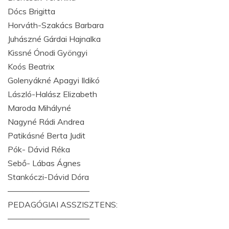
Dócs Brigitta
Horváth-Szakács Barbara
Juhászné Gárdai Hajnalka
Kissné Ónodi Gyöngyi
Koós Beatrix
Golenyákné Apagyi Ildikó
László-Halász Elizabeth
Maroda Mihályné
Nagyné Rádi Andrea
Patikásné Berta Judit
Pók- Dávid Réka
Sebő- Lábas Ágnes
Stankóczi-Dávid Dóra
——————————
PEDAGÓGIAI ASSZISZTENS:
——————————