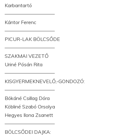
Karbantartó
——————————
Kántor Ferenc
——————————
PICUR-LAK BÖLCSŐDE
——————————
SZAKMAI VEZETŐ
Uriné Pósán Rita
——————————
KISGYERMEKNEVELŐ,-GONDOZÓ:
——————————
Bókáné Csillag Dóra
Köbliné Szabó Orsolya
Hegyes Ilona Zsanett
——————————
BÖLCSŐDEI DAJKA: