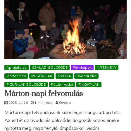
Aprajafalva
CSALÁDI BÖLCSŐDE
Fényképek
INTÉZMÉNY
Márton nap
MEGÓV-LAK
ÓVODA
Óvodai élet
PICUR-LAK BÖLCSŐDE
Pöttömkuckó
RINGAT-LAK
Márton-napi felvonulás
2025-11-16
1 min read
Ovoda
Márton-napi felvonulásunk különleges hangulatban telt.
Az estét az óvodai és bölcsődei dolgozók közös éneke
nyitotta meg, majd fénylő lámpásokkal, vidám