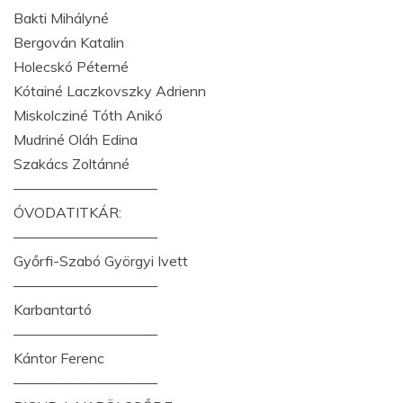
Bakti Mihályné
Bergován Katalin
Holecskó Péterné
Kótainé Laczkovszky Adrienn
Miskolcziné Tóth Anikó
Mudriné Oláh Edina
Szakács Zoltánné
——————————
ÓVODATITKÁR:
——————————
Győrfi-Szabó Györgyi Ivett
——————————
Karbantartó
——————————
Kántor Ferenc
——————————