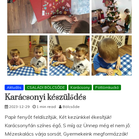
Aktuális
CSALÁDI BÖLCSŐDE
Karácsony
Pöttömkuckó
Karácsonyi készülődés
2023-12-29
1 min read
Bölcsőde
Papír fenyőt feldíszítjük, Két kezünkkel ékesítjük!
Karácsonyfán színes égő, S míg az Ünnep még el nem jő:
Mézeskalács várja sorsát, Gyermekeink megformázzák!