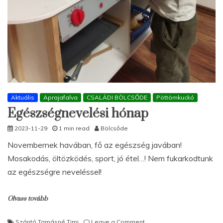
Aktuális
Aprajafalva
CSALÁDI BÖLCSŐDE
Pöttömkuckó
Egészségnevelési hónap
2023-11-29
1 min read
Bölcsőde
Novembernek havában, fő az egészség javában!
Mosakodás, öltözködés, sport, jó étel…! Nem fukarkodtunk
az egészségre neveléssel!
Olvass tovább
on
Szántó Tamásné Timi
Leave a Comment