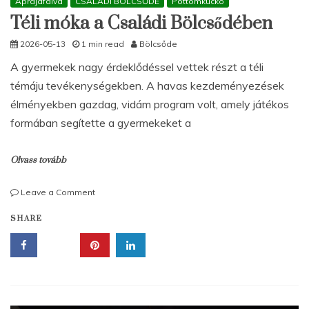
Aprajafalva
CSALÁDI BÖLCSŐDE
Pöttömkuckó
Téli móka a Családi Bölcsődében
2026-05-13
1 min read
Bölcsőde
A gyermekek nagy érdeklődéssel vettek részt a téli
témáju tevékenységekben. A havas kezdeményezések
élményekben gazdag, vidám program volt, amely játékos
formában segítette a gyermekeket a
Olvass tovább
on
Leave a Comment
Téli
SHARE
móka
a
Családi
Bölcsődében