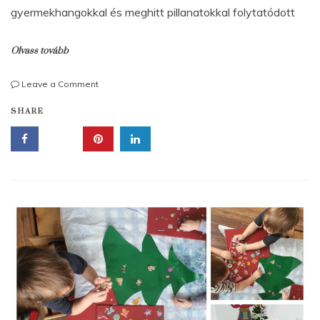
gyermekhangokkal és meghitt pillanatokkal folytatódott
Olvass tovább
on
Leave a Comment
Márton-
SHARE
napi
felvonulás