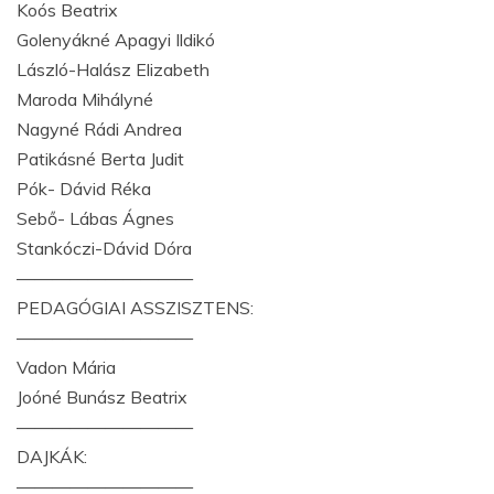
Koós Beatrix
Golenyákné Apagyi Ildikó
László-Halász Elizabeth
Maroda Mihályné
Nagyné Rádi Andrea
Patikásné Berta Judit
Pók- Dávid Réka
Sebő- Lábas Ágnes
Stankóczi-Dávid Dóra
——————————
PEDAGÓGIAI ASSZISZTENS:
——————————
Vadon Mária
Joóné Bunász Beatrix
——————————
DAJKÁK:
——————————