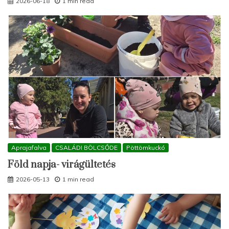
2026-06-18
1 min read
Aprajafalva
CSALÁDI BÖLCSŐDE
Pöttömkuckó
Föld napja- virágültetés
2026-05-13
1 min read