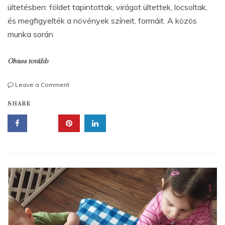
ültetésben: földet tapintottak, virágot ültettek, locsoltak,
és megfigyelték a növények színeit, formáit. A közös
munka során
Olvass tovább
on
Leave a Comment
Föld
SHARE
napja-
virágültetés