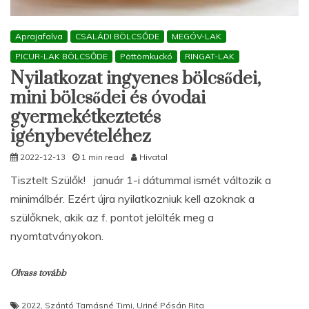
Aprajafalva
CSALÁDI BÖLCSŐDE
MEGÓV-LAK
PICUR-LAK BÖLCSŐDE
Pöttömkuckó
RINGAT-LAK
Nyilatkozat ingyenes bölcsődei,
mini bölcsődei és óvodai
gyermekétkeztetés
igénybevételéhez
2022-12-13
1 min read
Hivatal
Tisztelt Szülők! január 1-i dátummal ismét változik a
minimálbér. Ezért újra nyilatkozniuk kell azoknak a
szülőknek, akik az f. pontot jelölték meg a
nyomtatványokon.
Olvass tovább
2022
,
Szántó Tamásné Timi
,
Uriné Pósán Rita