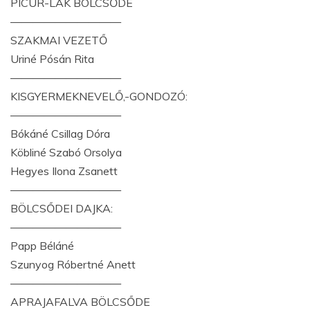
PICUR-LAK BÖLCSŐDE
——————————
SZAKMAI VEZETŐ
Uriné Pósán Rita
——————————
KISGYERMEKNEVELŐ,-GONDOZÓ:
——————————
Bókáné Csillag Dóra
Köbliné Szabó Orsolya
Hegyes Ilona Zsanett
——————————
BÖLCSŐDEI DAJKA:
——————————
Papp Béláné
Szunyog Róbertné Anett
——————————
APRAJAFALVA BÖLCSŐDE