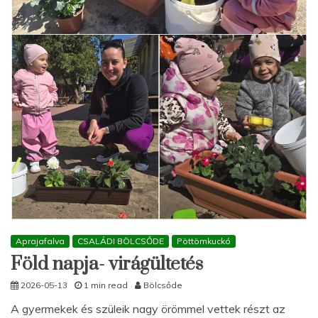
Aprajafalva
CSALÁDI BÖLCSŐDE
Pöttömkuckó
Föld napja- virágültetés
2026-05-13
1 min read
Bölcsőde
A gyermekek és szüleik nagy örömmel vettek részt az