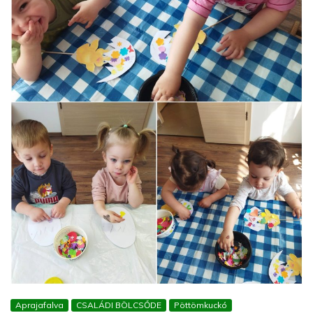
Aprajafalva
CSALÁDI BÖLCSŐDE
Pöttömkuckó