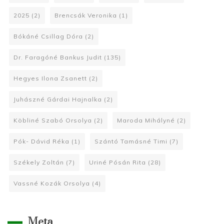
2025
(2)
Brencsák Veronika
(1)
Bókáné Csillag Dóra
(2)
Dr. Faragóné Bankus Judit
(135)
Hegyes Ilona Zsanett
(2)
Juhászné Gárdai Hajnalka
(2)
Köbliné Szabó Orsolya
(2)
Maroda Mihályné
(2)
Pók- Dávid Réka
(1)
Szántó Tamásné Timi
(7)
Székely Zoltán
(7)
Uriné Pósán Rita
(28)
Vassné Kozák Orsolya
(4)
Meta