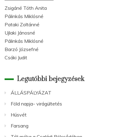
Zsigáné Tóth Anita
Pálinkás Miklósné
Pataki Zoltánné
Ujlaki Jánosné
Pálinkás Miklósné
Barzó Józsefné
Csáki Judit
Legutóbbi bejegyzések
ÁLLÁSPÁLYÁZAT
Föld napja- virágültetés
Húsvét
Farsang
Téli móka a Családi Bölcsődében