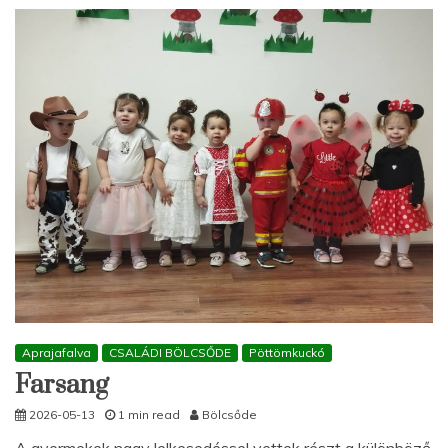
Aprajafalva
CSALÁDI BÖLCSŐDE
Pöttömkuckó
Farsang
2026-05-13
1 min read
Bölcsőde
A gyermekek nagy lelkesedéssel vettek részt a különböző