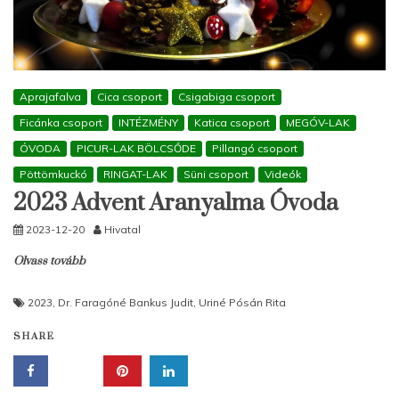
Aprajafalva
Cica csoport
Csigabiga csoport
Ficánka csoport
INTÉZMÉNY
Katica csoport
MEGÓV-LAK
ÓVODA
PICUR-LAK BÖLCSŐDE
Pillangó csoport
Pöttömkuckó
RINGAT-LAK
Süni csoport
Videók
2023 Advent Aranyalma Óvoda
2023-12-20
Hivatal
Olvass tovább
2023
,
Dr. Faragóné Bankus Judit
,
Uriné Pósán Rita
SHARE