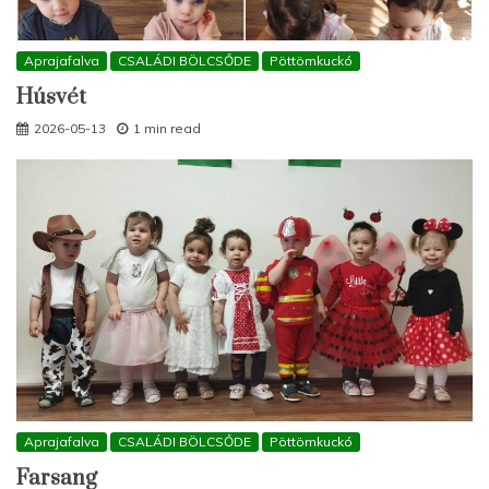
Aprajafalva
CSALÁDI BÖLCSŐDE
Pöttömkuckó
Húsvét
2026-05-13
1 min read
Aprajafalva
CSALÁDI BÖLCSŐDE
Pöttömkuckó
Farsang