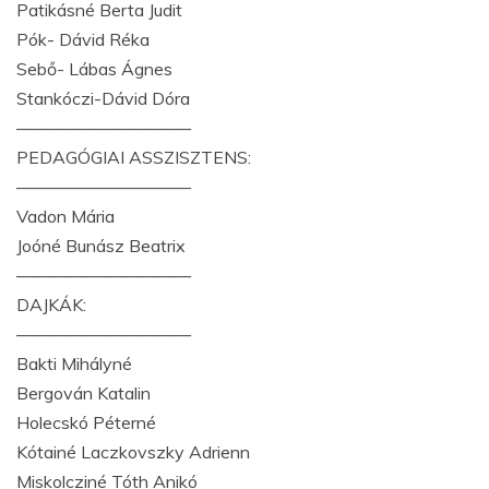
Patikásné Berta Judit
Pók- Dávid Réka
Sebő- Lábas Ágnes
Stankóczi-Dávid Dóra
——————————
PEDAGÓGIAI ASSZISZTENS:
——————————
Vadon Mária
Joóné Bunász Beatrix
——————————
DAJKÁK:
——————————
Bakti Mihályné
Bergován Katalin
Holecskó Péterné
Kótainé Laczkovszky Adrienn
Miskolcziné Tóth Anikó