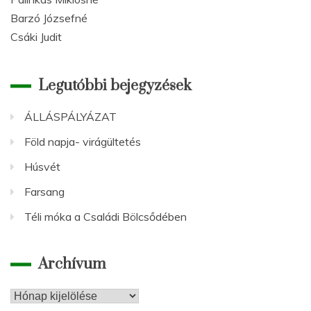
Barzó Józsefné
Csáki Judit
Legutóbbi bejegyzések
ÁLLÁSPÁLYÁZAT
Föld napja- virágültetés
Húsvét
Farsang
Téli móka a Családi Bölcsődében
Archívum
Archívum