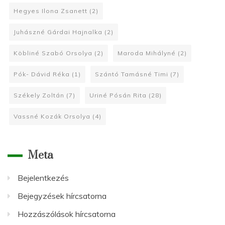
Hegyes Ilona Zsanett
(2)
Juhászné Gárdai Hajnalka
(2)
Köbliné Szabó Orsolya
(2)
Maroda Mihályné
(2)
Pók- Dávid Réka
(1)
Szántó Tamásné Timi
(7)
Székely Zoltán
(7)
Uriné Pósán Rita
(28)
Vassné Kozák Orsolya
(4)
Meta
Bejelentkezés
Bejegyzések hírcsatorna
Hozzászólások hírcsatorna