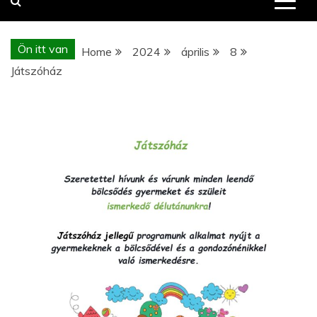
Ön itt van
Home
2024
április
8
Játszóház