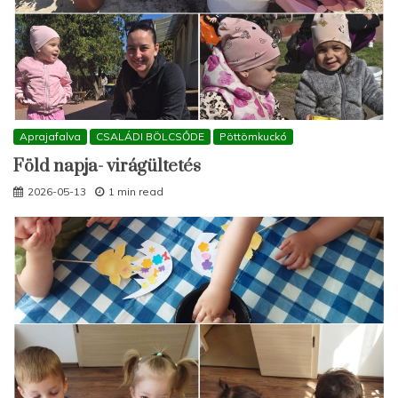
Aprajafalva
CSALÁDI BÖLCSŐDE
Pöttömkuckó
Föld napja- virágültetés
2026-05-13
1 min read