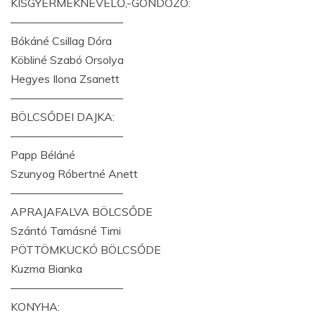
KISGYERMEKNEVELŐ,-GONDOZÓ:
——————————
Bókáné Csillag Dóra
Köbliné Szabó Orsolya
Hegyes Ilona Zsanett
——————————
BÖLCSŐDEI DAJKA:
——————————
Papp Béláné
Szunyog Róbertné Anett
——————————
APRAJAFALVA BÖLCSŐDE
Szántó Tamásné Timi
PÖTTÖMKUCKÓ BÖLCSŐDE
Kuzma Bianka
——————————
KONYHA: