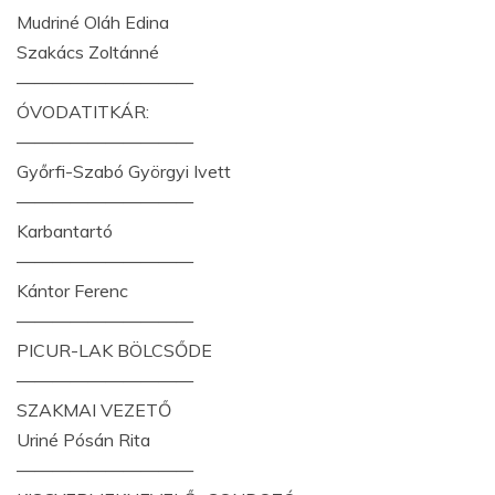
Mudriné Oláh Edina
Szakács Zoltánné
——————————
ÓVODATITKÁR:
——————————
Győrfi-Szabó Györgyi Ivett
——————————
Karbantartó
——————————
Kántor Ferenc
——————————
PICUR-LAK BÖLCSŐDE
——————————
SZAKMAI VEZETŐ
Uriné Pósán Rita
——————————