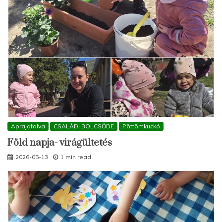
Aprajafalva
CSALÁDI BÖLCSŐDE
Pöttömkuckó
Föld napja- virágültetés
2026-05-13
1 min read