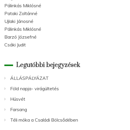
Pálinkás Miklósné
Pataki Zoltánné
Ujlaki Jánosné
Pálinkás Miklósné
Barzó Józsefné
Csáki Judit
Legutóbbi bejegyzések
ÁLLÁSPÁLYÁZAT
Föld napja- virágültetés
Húsvét
Farsang
Téli móka a Családi Bölcsődében