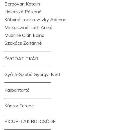
Bergován Katalin
Holecskó Péterné
Kótainé Laczkovszky Adrienn
Miskolcziné Tóth Anikó
Mudriné Oláh Edina
Szakács Zoltánné
——————————
ÓVODATITKÁR:
——————————
Győrfi-Szabó Györgyi Ivett
——————————
Karbantartó
——————————
Kántor Ferenc
——————————
PICUR-LAK BÖLCSŐDE
——————————