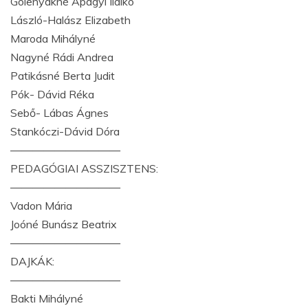
Golenyákné Apagyi Ildikó
László-Halász Elizabeth
Maroda Mihályné
Nagyné Rádi Andrea
Patikásné Berta Judit
Pók- Dávid Réka
Sebő- Lábas Ágnes
Stankóczi-Dávid Dóra
——————————
PEDAGÓGIAI ASSZISZTENS:
——————————
Vadon Mária
Joóné Bunász Beatrix
——————————
DAJKÁK:
——————————
Bakti Mihályné