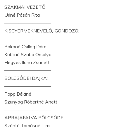
SZAKMAI VEZETŐ
Uriné Pósán Rita
——————————
KISGYERMEKNEVELŐ,-GONDOZÓ:
——————————
Bókáné Csillag Dóra
Köbliné Szabó Orsolya
Hegyes Ilona Zsanett
——————————
BÖLCSŐDEI DAJKA:
——————————
Papp Béláné
Szunyog Róbertné Anett
——————————
APRAJAFALVA BÖLCSŐDE
Szántó Tamásné Timi