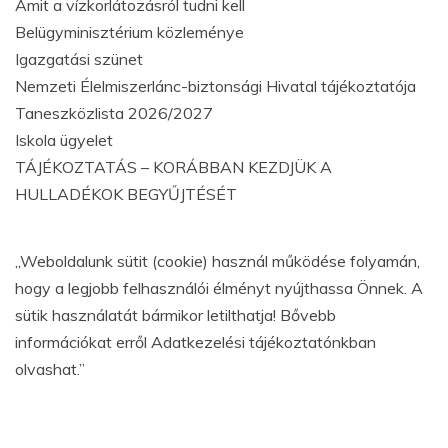
Amit a vízkorlátozásról tudni kell
Belügyminisztérium közleménye
Igazgatási szünet
Nemzeti Élelmiszerlánc-biztonsági Hivatal tájékoztatója
Taneszközlista 2026/2027
Iskola ügyelet
TÁJÉKOZTATÁS – KORÁBBAN KEZDJÜK A
HULLADÉKOK BEGYŰJTÉSÉT
„Weboldalunk sütit (cookie) használ működése folyamán,
hogy a legjobb felhasználói élményt nyújthassa Önnek. A
sütik használatát bármikor letilthatja! Bővebb
információkat erről Adatkezelési tájékoztatónkban
olvashat.”