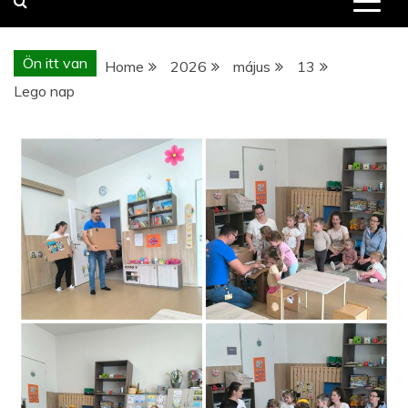
Ön itt van
Home
2026
május
13
Lego nap