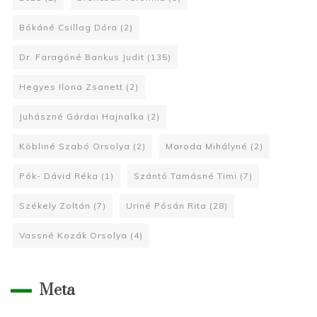
Bókáné Csillag Dóra
(2)
Dr. Faragóné Bankus Judit
(135)
Hegyes Ilona Zsanett
(2)
Juhászné Gárdai Hajnalka
(2)
Köbliné Szabó Orsolya
(2)
Maroda Mihályné
(2)
Pók- Dávid Réka
(1)
Szántó Tamásné Timi
(7)
Székely Zoltán
(7)
Uriné Pósán Rita
(28)
Vassné Kozák Orsolya
(4)
Meta