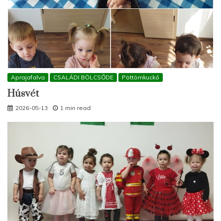
Aprajafalva
CSALÁDI BÖLCSŐDE
Pöttömkuckó
Húsvét
2026-05-13
1 min read