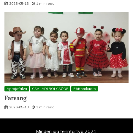
2026-05-13
1 min read
Aprajafalva
CSALÁDI BÖLCSŐDE
Pöttömkuckó
Farsang
2026-05-13
1 min read
Minden jog fenntartva 2021.