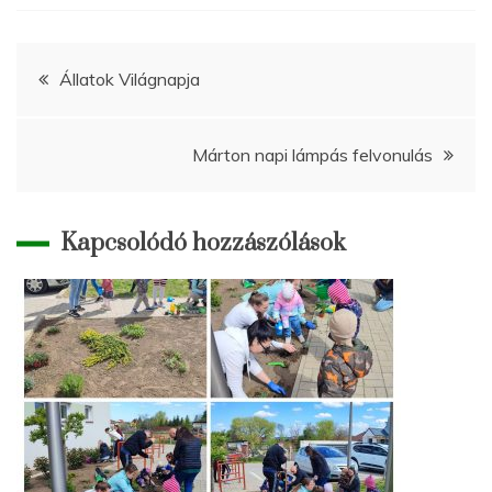
Bejegyzés
Állatok Világnapja
navigáció
Márton napi lámpás felvonulás
Kapcsolódó hozzászólások