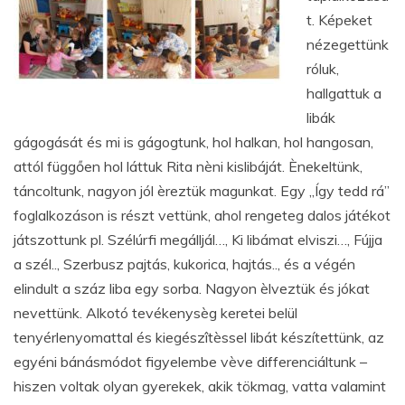
t. Képeket
nézegettünk
róluk,
hallgattuk a
libák
gágogását és mi is gágogtunk, hol halkan, hol hangosan,
attól függően hol láttuk Rita nèni kislibáját. Ènekeltünk,
táncoltunk, nagyon jól èreztük magunkat. Egy „Így tedd rá”
foglalkozáson is részt vettünk, ahol rengeteg dalos játékot
játszottunk pl. Szélúrfi megálljál…, Ki libámat elviszi…, Fújja
a szél.., Szerbusz pajtás, kukorica
,
hajtás.., és a végén
elindult a száz liba egy sorba. Nagyon èlveztük és jókat
nevettünk
.
Alkotó tevékenysèg keretei belül
tenyérlenyomattal és kiegészîtèssel libát készítettünk, az
egyéni bánásmódot figyelembe vève differenciáltunk –
hiszen voltak olyan gyerekek, akik tökmag, vatta valamint