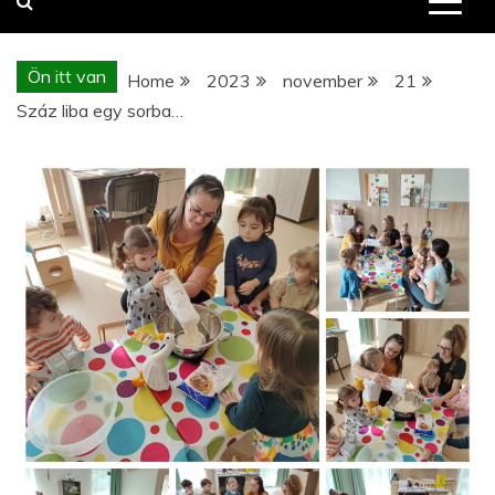
Ön itt van
Home
2023
november
21
Száz liba egy sorba…