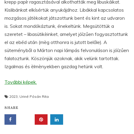
krepp papír ragasztásával alkothatták meg libuskáikat.
Kislibánkat elkísértük anyukájához. Libákkal kapcsolatos
mozgásos játèkokat játszottunk bent és kint az udvaron
is. Sokat mondókáztunk, énekeltünk. Megsütöttük a
szeretet – libasütikèinket, amelyet jóízűen fogyasztottunk
el az ebéd után (mèg otthonra is jutott belőle). A
süteményből a Márton napi lámpás felvonuláson is jóízűen
falatoztunk. Köszönjük azoknak, akik velünk tartottak.
Izgalmas és èlmènyekben gazdag hetünk volt.
További képek.
2023
,
Uriné Pósán Rita
SHARE