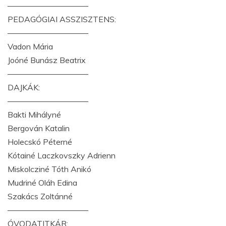
——————————
PEDAGÓGIAI ASSZISZTENS:
——————————
Vadon Mária
Joóné Bunász Beatrix
——————————
DAJKÁK:
——————————
Bakti Mihályné
Bergován Katalin
Holecskó Péterné
Kótainé Laczkovszky Adrienn
Miskolcziné Tóth Anikó
Mudriné Oláh Edina
Szakács Zoltánné
——————————
ÓVODATITKÁR: