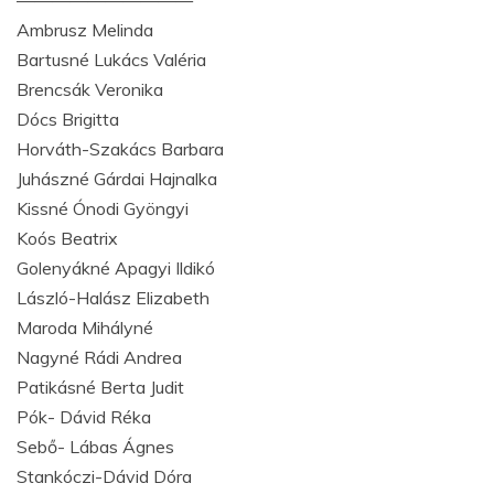
——————————
Ambrusz Melinda
Bartusné Lukács Valéria
Brencsák Veronika
Dócs Brigitta
Horváth-Szakács Barbara
Juhászné Gárdai Hajnalka
Kissné Ónodi Gyöngyi
Koós Beatrix
Golenyákné Apagyi Ildikó
László-Halász Elizabeth
Maroda Mihályné
Nagyné Rádi Andrea
Patikásné Berta Judit
Pók- Dávid Réka
Sebő- Lábas Ágnes
Stankóczi-Dávid Dóra