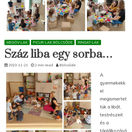
MEGÓV-LAK
PICUR-LAK BÖLCSŐDE
RINGAT-LAK
Száz liba egy sorba…
2023-11-21
2 min read
Bölcsőde
A
gyermekekk
el
megismertet
tük a libát,
testrészeit
és a
táplálkozásá