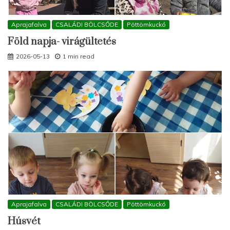
Aprajafalva
CSALÁDI BÖLCSŐDE
Pöttömkuckó
Föld napja- virágültetés
2026-05-13
1 min read
Aprajafalva
CSALÁDI BÖLCSŐDE
Pöttömkuckó
Húsvét