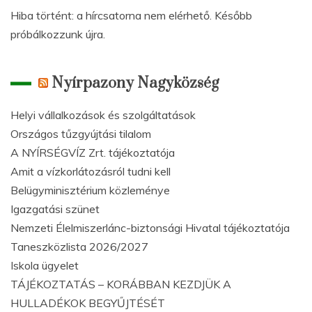
Hiba történt: a hírcsatorna nem elérhető. Később
próbálkozzunk újra.
Nyírpazony Nagyközség
Helyi vállalkozások és szolgáltatások
Országos tűzgyújtási tilalom
A NYÍRSÉGVÍZ Zrt. tájékoztatója
Amit a vízkorlátozásról tudni kell
Belügyminisztérium közleménye
Igazgatási szünet
Nemzeti Élelmiszerlánc-biztonsági Hivatal tájékoztatója
Taneszközlista 2026/2027
Iskola ügyelet
TÁJÉKOZTATÁS – KORÁBBAN KEZDJÜK A
HULLADÉKOK BEGYŰJTÉSÉT