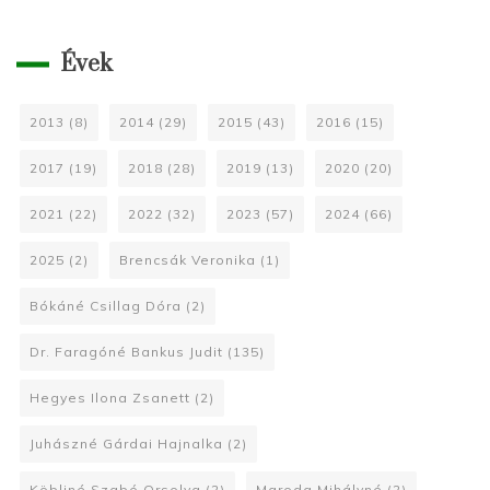
Évek
2013
(8)
2014
(29)
2015
(43)
2016
(15)
2017
(19)
2018
(28)
2019
(13)
2020
(20)
2021
(22)
2022
(32)
2023
(57)
2024
(66)
2025
(2)
Brencsák Veronika
(1)
Bókáné Csillag Dóra
(2)
Dr. Faragóné Bankus Judit
(135)
Hegyes Ilona Zsanett
(2)
Juhászné Gárdai Hajnalka
(2)
Köbliné Szabó Orsolya
(2)
Maroda Mihályné
(2)