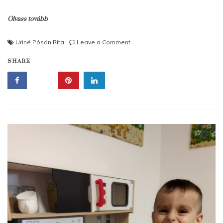
Olvass tovább
on
Uriné Pósán Rita
Leave a Comment
Mikulásvárás
SHARE
a
Ringat-
Lak
csoportban