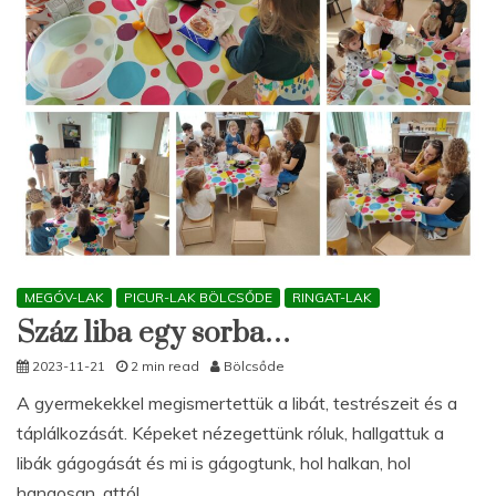
MEGÓV-LAK
PICUR-LAK BÖLCSŐDE
RINGAT-LAK
Száz liba egy sorba…
2023-11-21
2 min read
Bölcsőde
A gyermekekkel megismertettük a libát, testrészeit és a
táplálkozását. Képeket nézegettünk róluk, hallgattuk a
libák gágogását és mi is gágogtunk, hol halkan, hol
hangosan, attól