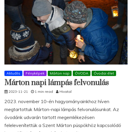
Aktuális
Fényképek
Márton nap
ÓVODA
Óvodai élet
Márton napi lámpás felvonulás
2023-11-21
1 min read
Hivatal
2023. november 10-én hagyományainkhoz híven
megtartottuk Márton-napi lámpás felvonulásunkat. Az
óvodánk udvarán tartott megemlékezésen
felelevenítettük a Szent Márton püspökhöz kapcsolódó