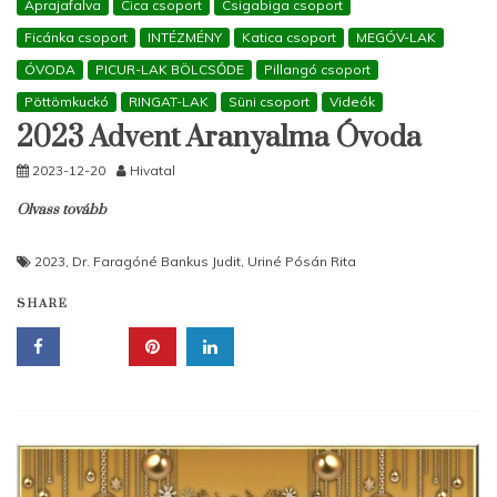
Aprajafalva
Cica csoport
Csigabiga csoport
Ficánka csoport
INTÉZMÉNY
Katica csoport
MEGÓV-LAK
ÓVODA
PICUR-LAK BÖLCSŐDE
Pillangó csoport
Pöttömkuckó
RINGAT-LAK
Süni csoport
Videók
2023 Advent Aranyalma Óvoda
2023-12-20
Hivatal
Olvass tovább
2023
,
Dr. Faragóné Bankus Judit
,
Uriné Pósán Rita
SHARE