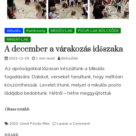
Aktuális
Karácsony
MEGÓV-LAK
PICUR-LAK BÖLCSŐDE
RINGAT-LAK
A december a várakozás időszaka
2023-12-29
1 min read
Bölcsőde
Az apróságokkal lázasan készültünk a Mikulás
fogadására. Dalokat, verseket tanultunk, hogy méltóan
köszönthessük. Levelet írtunk, melyet a mikulás posta
ládájába bedobtunk. Hétről – hétre meggyújtottuk
Olvass tovább
on
2023
,
Uriné Pósán Rita
Leave a Comment
A
SHARE
december