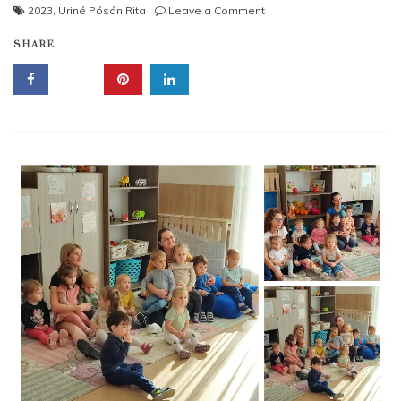
on
2023
,
Uriné Pósán Rita
Leave a Comment
Közös
SHARE
karácsonyfa
díszítés