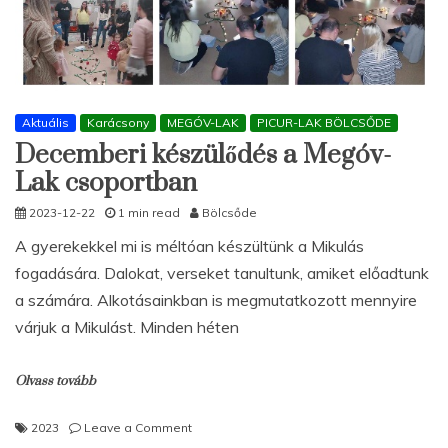
Aktuális
Karácsony
MEGÓV-LAK
PICUR-LAK BÖLCSŐDE
Decemberi készülődés a Megóv-
Lak csoportban
2023-12-22
1 min read
Bölcsőde
A gyerekekkel mi is méltóan készültünk a Mikulás
fogadására. Dalokat, verseket tanultunk, amiket előadtunk
a számára. Alkotásainkban is megmutatkozott mennyire
várjuk a Mikulást. Minden héten
Olvass tovább
on
2023
Leave a Comment
Decemberi