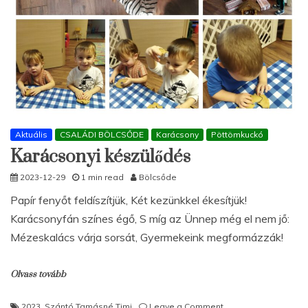
Aktuális
CSALÁDI BÖLCSŐDE
Karácsony
Pöttömkuckó
Karácsonyi készülődés
2023-12-29
1 min read
Bölcsőde
Papír fenyőt feldíszítjük, Két kezünkkel ékesítjük!
Karácsonyfán színes égő, S míg az Ünnep még el nem jő:
Mézeskalács várja sorsát, Gyermekeink megformázzák!
Olvass tovább
on
2023
,
Szántó Tamásné Timi
Leave a Comment