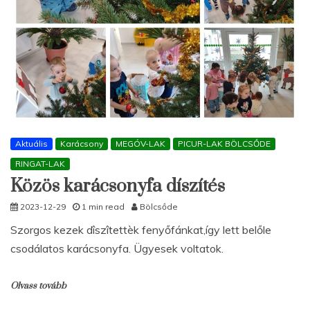
Aktuális
Karácsony
MEGÓV-LAK
PICUR-LAK BÖLCSŐDE
RINGAT-LAK
Közös karácsonyfa díszítés
2023-12-29
1 min read
Bölcsőde
Szorgos kezek dîszîtettèk fenyőfánkat,így lett belőle
csodálatos karácsonyfa. Ügyesek voltatok.
Olvass tovább