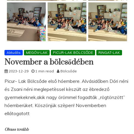
Aktuális
MEGÓV-LAK
PICUR-LAK BÖLCSŐDE
RINGAT-LAK
November a bölcsődében
2023-12-29
1 min read
Bölcsőde
Picur- Lak Bölcsőde első hóembere. Alvásidőben Dóri néni
és Zsani néni meglepetèssel kèszült az èbredező
gyermekeknek,akik nagy örömmel fogadták „rögtönzött”
hóemberüket. Köszönjük szèpen! Novemberben
ellátogatott
Olvass tovább