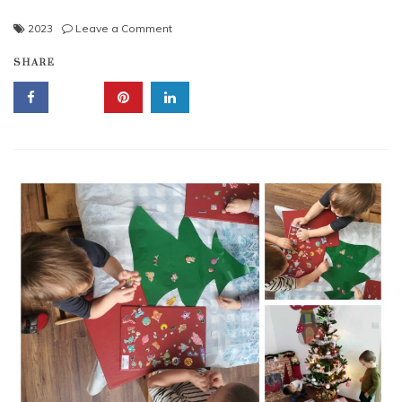
on
2023
Leave a Comment
November
SHARE
a
bölcsődében