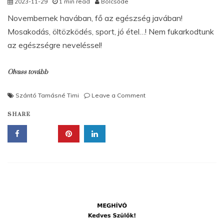
2023-11-29
1 min read
Bölcsőde
Novembernek havában, fő az egészség javában!
Mosakodás, öltözködés, sport, jó étel…! Nem fukarkodtunk
az egészségre neveléssel!
Olvass tovább
on
Szántó Tamásné Timi
Leave a Comment
Egészségnevelési
SHARE
hónap