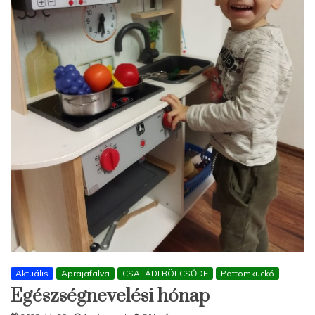
Aktuális
Aprajafalva
CSALÁDI BÖLCSŐDE
Pöttömkuckó
Egészségnevelési hónap