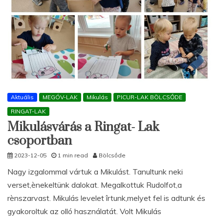
Aktuális
MEGÓV-LAK
Mikulás
PICUR-LAK BÖLCSŐDE
RINGAT-LAK
Mikulásvárás a Ringat- Lak
csoportban
2023-12-05
1 min read
Bölcsőde
Nagy izgalommal vártuk a Mikulást. Tanultunk neki
verset,ènekeltünk dalokat. Megalkottuk Rudolfot,a
rènszarvast. Mikulás levelet îrtunk,melyet fel is adtunk és
gyakoroltuk az olló használatát. Volt Mikulás