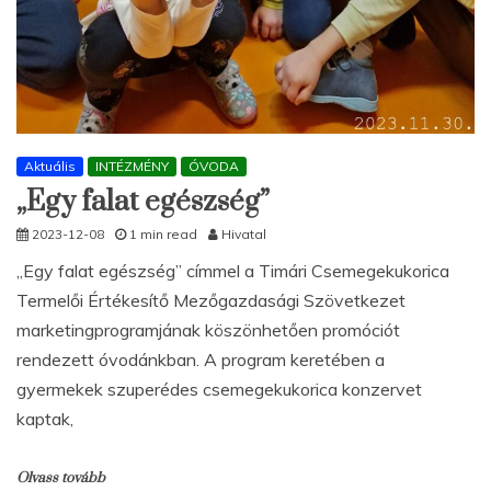
Aktuális
INTÉZMÉNY
ÓVODA
„Egy falat egészség”
2023-12-08
1 min read
Hivatal
„Egy falat egészség” címmel a Timári Csemegekukorica
Termelői Értékesítő Mezőgazdasági Szövetkezet
marketingprogramjának köszönhetően promóciót
rendezett óvodánkban. A program keretében a
gyermekek szuperédes csemegekukorica konzervet
kaptak,
Olvass tovább