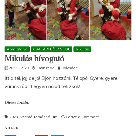
Aprajafalva
CSALÁDI BÖLCSŐDE
Mikulás
Mikulás hívogató
2023-12-29
1 min read
Bölcsőde
Itt a tél, jajj de jó! Eljön hozzánk Télapó! Gyere, gyere
várunk rád ! Legyen nálad teli zsák!
Olvass tovább
on
2023
,
Szántó Tamásné Timi
Leave a Comment
Mikulás
SHARE
hívogató