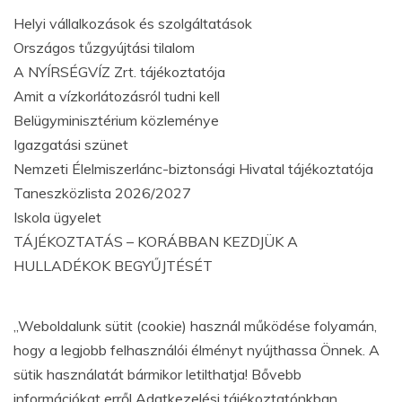
Helyi vállalkozások és szolgáltatások
Országos tűzgyújtási tilalom
A NYÍRSÉGVÍZ Zrt. tájékoztatója
Amit a vízkorlátozásról tudni kell
Belügyminisztérium közleménye
Igazgatási szünet
Nemzeti Élelmiszerlánc-biztonsági Hivatal tájékoztatója
Taneszközlista 2026/2027
Iskola ügyelet
TÁJÉKOZTATÁS – KORÁBBAN KEZDJÜK A
HULLADÉKOK BEGYŰJTÉSÉT
„Weboldalunk sütit (cookie) használ működése folyamán,
hogy a legjobb felhasználói élményt nyújthassa Önnek. A
sütik használatát bármikor letilthatja! Bővebb
információkat erről Adatkezelési tájékoztatónkban