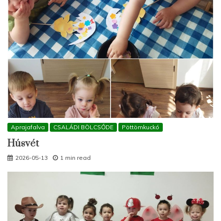
Aprajafalva
CSALÁDI BÖLCSŐDE
Pöttömkuckó
Húsvét
2026-05-13
1 min read