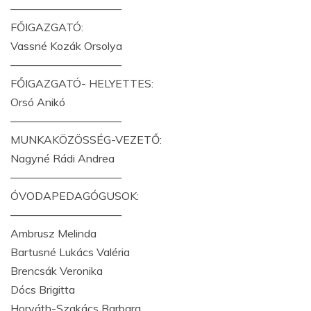
——————————
FŐIGAZGATÓ:
Vassné Kozák Orsolya
——————————
FŐIGAZGATÓ- HELYETTES:
Orsó Anikó
——————————
MUNKAKÖZÖSSÉG-VEZETŐ:
Nagyné Rádi Andrea
——————————
ÓVODAPEDAGÓGUSOK:
——————————
Ambrusz Melinda
Bartusné Lukács Valéria
Brencsák Veronika
Dócs Brigitta
Horváth-Szakács Barbara