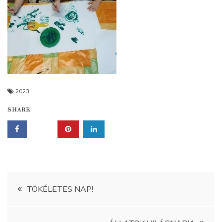
2023
SHARE
Bejegyzés
TÖKÉLETES NAP!
navigáció