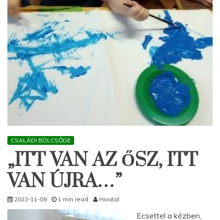
CSALÁDI BÖLCSŐDE
„ITT VAN AZ ŐSZ, ITT
VAN ÚJRA…”
2023-11-09
1 min read
Hivatal
Ecsettel a kézben,