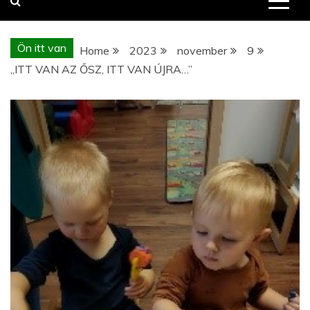
Ön itt van
Home
2023
november
9
„ITT VAN AZ ŐSZ, ITT VAN ÚJRA…”