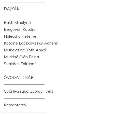
——————————
DAJKÁK:
——————————
Bakti Mihályné
Bergován Katalin
Holecskó Péterné
Kótainé Laczkovszky Adrienn
Miskolcziné Tóth Anikó
Mudriné Oláh Edina
Szakács Zoltánné
——————————
ÓVODATITKÁR:
——————————
Győrfi-Szabó Györgyi Ivett
——————————
Karbantartó
——————————