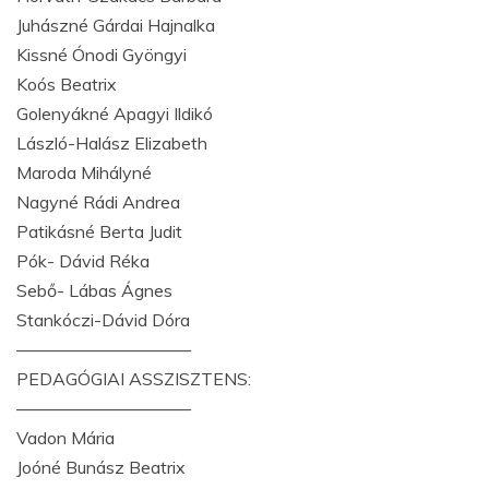
Juhászné Gárdai Hajnalka
Kissné Ónodi Gyöngyi
Koós Beatrix
Golenyákné Apagyi Ildikó
László-Halász Elizabeth
Maroda Mihályné
Nagyné Rádi Andrea
Patikásné Berta Judit
Pók- Dávid Réka
Sebő- Lábas Ágnes
Stankóczi-Dávid Dóra
——————————
PEDAGÓGIAI ASSZISZTENS:
——————————
Vadon Mária
Joóné Bunász Beatrix