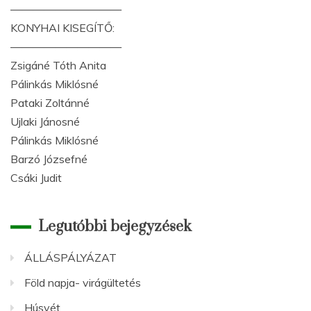
——————————
KONYHAI KISEGÍTŐ:
——————————
Zsigáné Tóth Anita
Pálinkás Miklósné
Pataki Zoltánné
Ujlaki Jánosné
Pálinkás Miklósné
Barzó Józsefné
Csáki Judit
Legutóbbi bejegyzések
ÁLLÁSPÁLYÁZAT
Föld napja- virágültetés
Húsvét