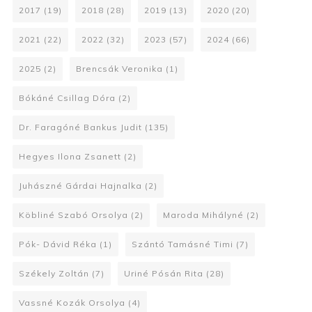
2017
(19)
2018
(28)
2019
(13)
2020
(20)
2021
(22)
2022
(32)
2023
(57)
2024
(66)
2025
(2)
Brencsák Veronika
(1)
Bókáné Csillag Dóra
(2)
Dr. Faragóné Bankus Judit
(135)
Hegyes Ilona Zsanett
(2)
Juhászné Gárdai Hajnalka
(2)
Köbliné Szabó Orsolya
(2)
Maroda Mihályné
(2)
Pók- Dávid Réka
(1)
Szántó Tamásné Timi
(7)
Székely Zoltán
(7)
Uriné Pósán Rita
(28)
Vassné Kozák Orsolya
(4)