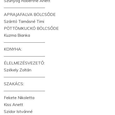
Szunyog Róbertné Anett
——————————
APRAJAFALVA BÖLCSŐDE
Szántó Tamásné Timi
PÖTTÖMKUCKÓ BÖLCSŐDE
Kuzma Bianka
——————————
KONYHA:
——————————
ÉLELMEZÉSVEZETŐ:
Székely Zoltán
——————————
SZAKÁCS:
——————————
Fekete Nikoletta
Kiss Anett
Szidor Istvánné