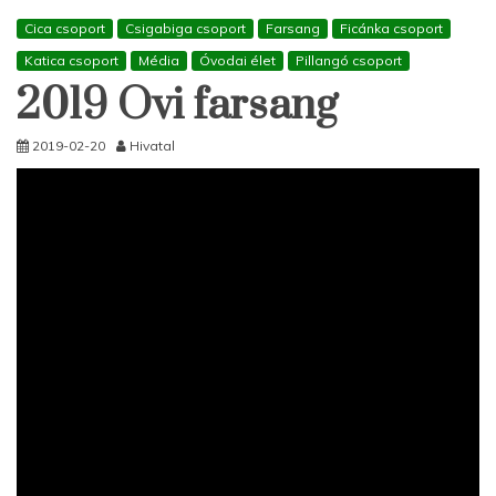
Cica csoport
Csigabiga csoport
Farsang
Ficánka csoport
Katica csoport
Média
Óvodai élet
Pillangó csoport
2019 Ovi farsang
2019-02-20
Hivatal