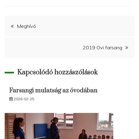
Bejegyzés
Meghívó
navigáció
2019 Ovi farsang
Kapcsolódó hozzászólások
Farsangi mulatság az óvodában
2026-02-25