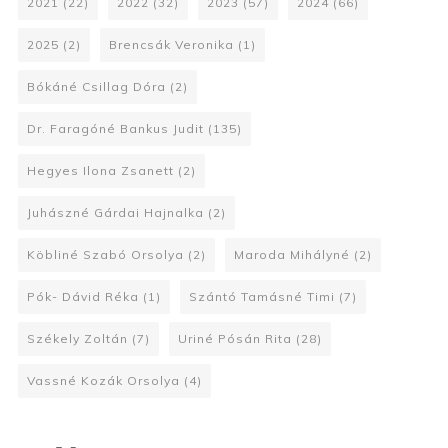
2021
(22)
2022
(32)
2023
(57)
2024
(66)
2025
(2)
Brencsák Veronika
(1)
Bókáné Csillag Dóra
(2)
Dr. Faragóné Bankus Judit
(135)
Hegyes Ilona Zsanett
(2)
Juhászné Gárdai Hajnalka
(2)
Köbliné Szabó Orsolya
(2)
Maroda Mihályné
(2)
Pók- Dávid Réka
(1)
Szántó Tamásné Timi
(7)
Székely Zoltán
(7)
Uriné Pósán Rita
(28)
Vassné Kozák Orsolya
(4)