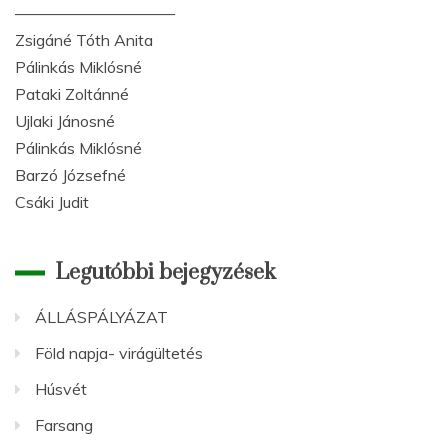
——————————
Zsigáné Tóth Anita
Pálinkás Miklósné
Pataki Zoltánné
Ujlaki Jánosné
Pálinkás Miklósné
Barzó Józsefné
Csáki Judit
Legutóbbi bejegyzések
ÁLLÁSPÁLYÁZAT
Föld napja- virágültetés
Húsvét
Farsang