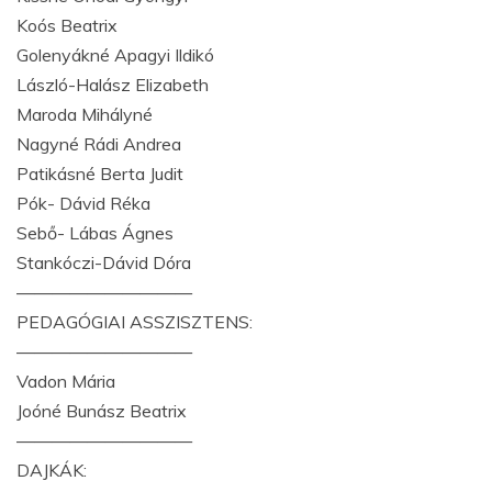
Koós Beatrix
Golenyákné Apagyi Ildikó
László-Halász Elizabeth
Maroda Mihályné
Nagyné Rádi Andrea
Patikásné Berta Judit
Pók- Dávid Réka
Sebő- Lábas Ágnes
Stankóczi-Dávid Dóra
——————————
PEDAGÓGIAI ASSZISZTENS:
——————————
Vadon Mária
Joóné Bunász Beatrix
——————————
DAJKÁK: