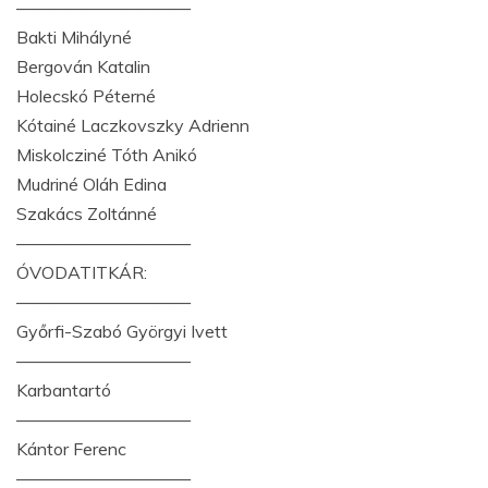
——————————
Bakti Mihályné
Bergován Katalin
Holecskó Péterné
Kótainé Laczkovszky Adrienn
Miskolcziné Tóth Anikó
Mudriné Oláh Edina
Szakács Zoltánné
——————————
ÓVODATITKÁR:
——————————
Győrfi-Szabó Györgyi Ivett
——————————
Karbantartó
——————————
Kántor Ferenc
——————————