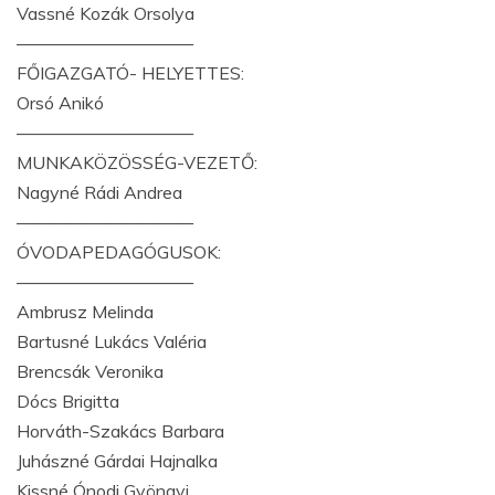
Vassné Kozák Orsolya
——————————
FŐIGAZGATÓ- HELYETTES:
Orsó Anikó
——————————
MUNKAKÖZÖSSÉG-VEZETŐ:
Nagyné Rádi Andrea
——————————
ÓVODAPEDAGÓGUSOK:
——————————
Ambrusz Melinda
Bartusné Lukács Valéria
Brencsák Veronika
Dócs Brigitta
Horváth-Szakács Barbara
Juhászné Gárdai Hajnalka
Kissné Ónodi Gyöngyi