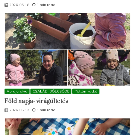
2026-06-18
1 min read
Aprajafalva
CSALÁDI BÖLCSŐDE
Pöttömkuckó
Föld napja- virágültetés
2026-05-13
1 min read