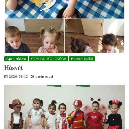
Aprajafalva
CSALÁDI BÖLCSŐDE
Pöttömkuckó
Húsvét
2026-05-13
1 min read