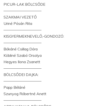
PICUR-LAK BÖLCSŐDE
——————————
SZAKMAI VEZETŐ
Uriné Pósán Rita
——————————
KISGYERMEKNEVELŐ,-GONDOZÓ:
——————————
Bókáné Csillag Dóra
Köbliné Szabó Orsolya
Hegyes Ilona Zsanett
——————————
BÖLCSŐDEI DAJKA:
——————————
Papp Béláné
Szunyog Róbertné Anett
——————————