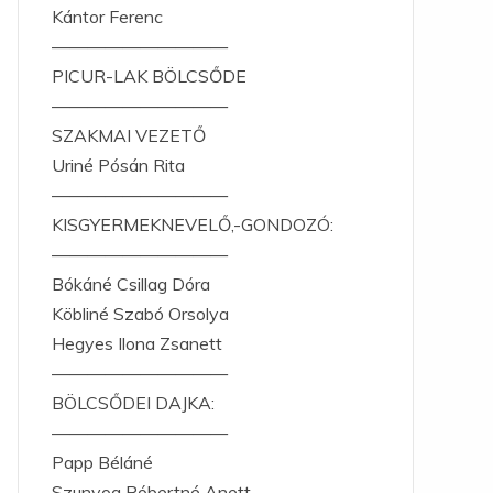
Kántor Ferenc
——————————
PICUR-LAK BÖLCSŐDE
——————————
SZAKMAI VEZETŐ
Uriné Pósán Rita
——————————
KISGYERMEKNEVELŐ,-GONDOZÓ:
——————————
Bókáné Csillag Dóra
Köbliné Szabó Orsolya
Hegyes Ilona Zsanett
——————————
BÖLCSŐDEI DAJKA:
——————————
Papp Béláné
Szunyog Róbertné Anett