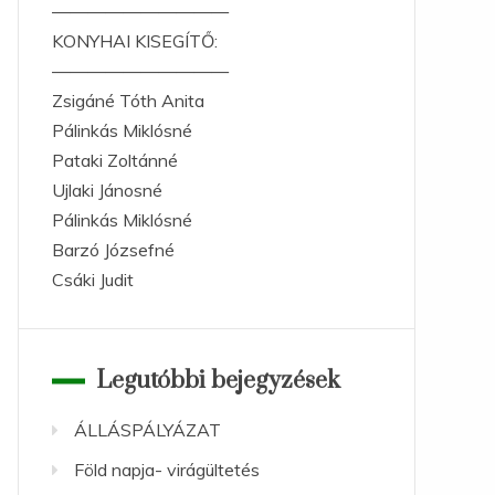
——————————
KONYHAI KISEGÍTŐ:
——————————
Zsigáné Tóth Anita
Pálinkás Miklósné
Pataki Zoltánné
Ujlaki Jánosné
Pálinkás Miklósné
Barzó Józsefné
Csáki Judit
Legutóbbi bejegyzések
ÁLLÁSPÁLYÁZAT
Föld napja- virágültetés