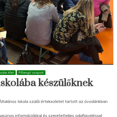
odai élet
Pillangó csoport
 iskolába készülőknek
ltalános Iskola szülői értekezletet tartott az óvodánkban
hasznos információkkal és szeretetteljes odafigyeléssel