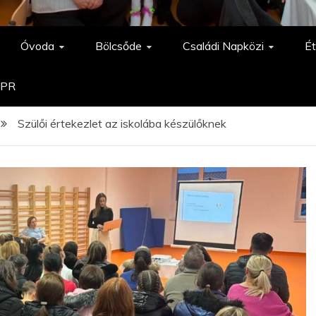
Óvoda
Bölcsőde
Családi Napközi
Ét
PR
Szülői értekezlet az iskolába készülőknek