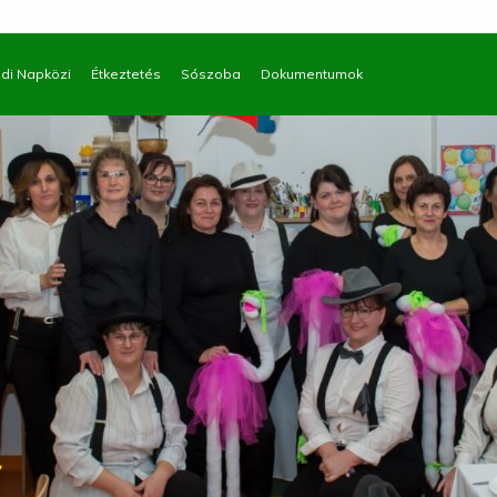
di Napközi
Étkeztetés
Sószoba
Dokumentumok