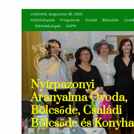
Skip
csütörtök, augusztus 06, 2026
to
Intézményünk
Programok
Óvoda
Bölcsőde
Csalá
Elérhetőségek
GDPR
content
Nyírpazonyi
Aranyalma Óvoda,
Bölcsőde, Családi
Bölcsőde és Konyha
Nyírpazony, Széchenyi u. 15.