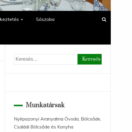
keztetés
Sószoba
Keresés:
Munkatársak
Nyírpazonyi Aranyalma Óvoda, Bölcsőde,
Családi Bölcsőde és Konyha