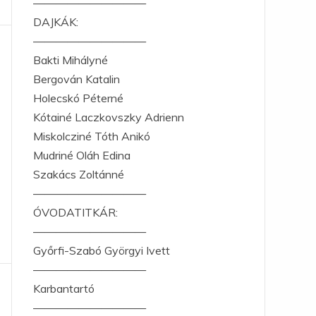
——————————
DAJKÁK:
——————————
Bakti Mihályné
Bergován Katalin
Holecskó Péterné
Kótainé Laczkovszky Adrienn
Miskolcziné Tóth Anikó
Mudriné Oláh Edina
Szakács Zoltánné
——————————
ÓVODATITKÁR:
——————————
Győrfi-Szabó Györgyi Ivett
——————————
Karbantartó
——————————