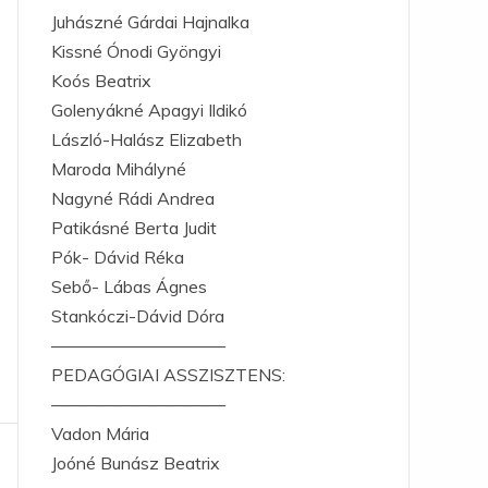
Juhászné Gárdai Hajnalka
Kissné Ónodi Gyöngyi
Koós Beatrix
Golenyákné Apagyi Ildikó
László-Halász Elizabeth
Maroda Mihályné
Nagyné Rádi Andrea
Patikásné Berta Judit
Pók- Dávid Réka
Sebő- Lábas Ágnes
Stankóczi-Dávid Dóra
——————————
PEDAGÓGIAI ASSZISZTENS:
——————————
Vadon Mária
Joóné Bunász Beatrix