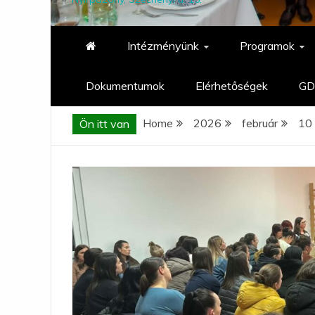
Intézményünk
Programok
Dokumentumok
Elérhetőségek
GD
Home
2026
február
10
Ön itt van