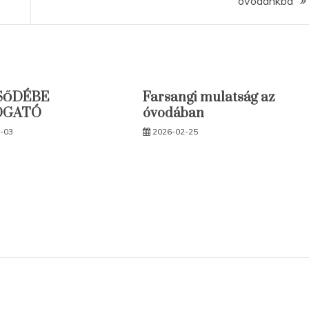
óvodánkba
SŐDÉBE
Farsangi mulatság az
OGATÓ
óvodában
-03
2026-02-25