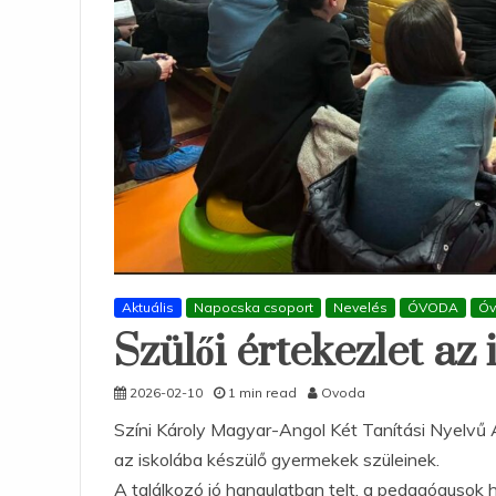
Aktuális
Napocska csoport
Nevelés
ÓVODA
Óv
Szülői értekezlet az
2026-02-10
1 min read
Ovoda
Színi Károly Magyar-Angol Két Tanítási Nyelvű Á
az iskolába készülő gyermekek szüleinek.
A találkozó jó hangulatban telt, a pedagógusok 