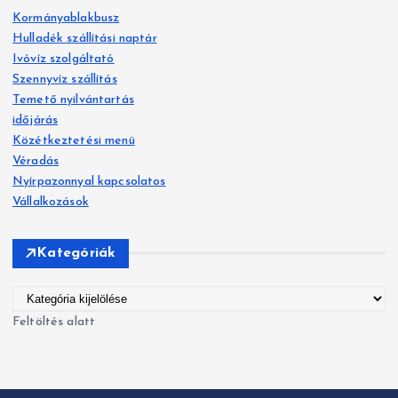
Kormányablakbusz
é
Hulladék szállítási naptár
s
Ivóvíz szolgáltató
:
Szennyvíz szállítás
Temető nyilvántartás
időjárás
Közétkeztetési menü
Véradás
Nyírpazonnyal kapcsolatos
Vállalkozások
Kategóriák
K
a
Feltöltés alatt
t
e
g
ó