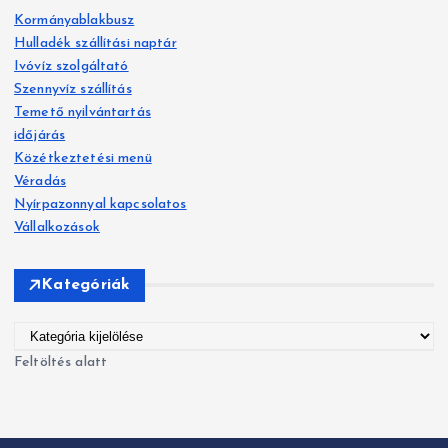
s
Kormányablakbusz
é
Hulladék szállítási naptár
s
Ivóvíz szolgáltató
:
Szennyvíz szállítás
Temető nyilvántartás
időjárás
Közétkeztetési menü
Véradás
Nyírpazonnyal kapcsolatos
Vállalkozások
Kategóriák
K
a
Feltöltés alatt
t
e
g
ó