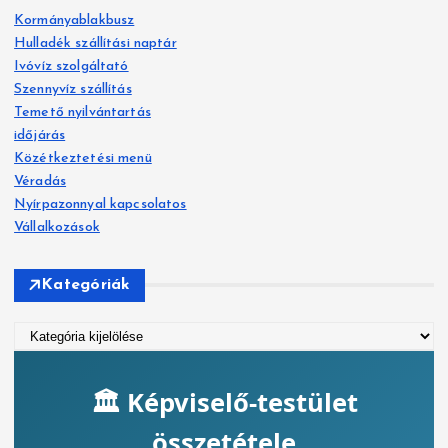
s
Kormányablakbusz
é
Hulladék szállítási naptár
s
Ivóvíz szolgáltató
:
Szennyvíz szállítás
Temető nyilvántartás
időjárás
Közétkeztetési menü
Véradás
Nyírpazonnyal kapcsolatos
Vállalkozások
Kategóriák
K
a
t
e
g
ó