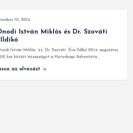
tember 10, 2014
 Ónodi István Miklós és Dr. Szováti
Ildikó
odi István Miklós és Dr. Szováti Éva Ildikó 2014. augusztus
4.00 kor kötött házasságot a Hetednapi Adventista…
assa az olvasást