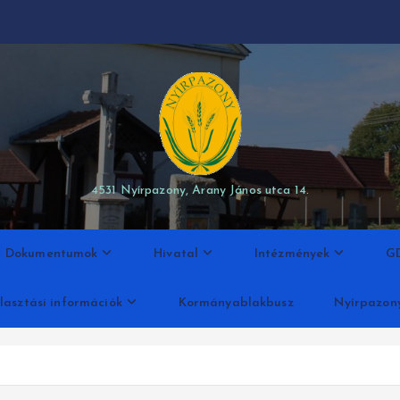
modal-check
4531 Nyírpazony, Arany János utca 14.
Dokumentumok
Hivatal
Intézmények
G
lasztási információk
Kormányablakbusz
Nyírpazon