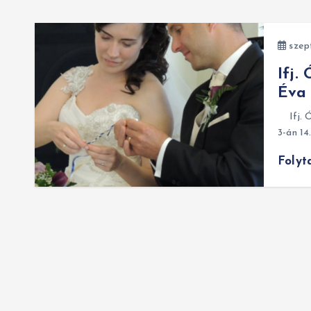
szep
Ifj.
Éva 
Ifj. Ón
3-án 1
Folyt