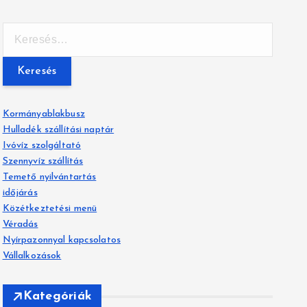
K
e
r
e
s
é
Kormányablakbusz
s
Hulladék szállítási naptár
:
Ivóvíz szolgáltató
Szennyvíz szállítás
Temető nyilvántartás
időjárás
Közétkeztetési menü
Véradás
Nyírpazonnyal kapcsolatos
Vállalkozások
Kategóriák