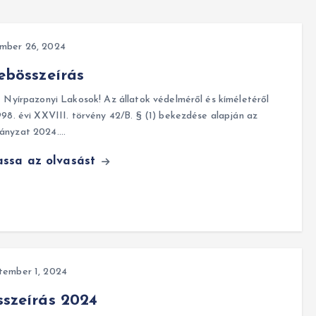
mber 26, 2024
ebösszeírás
t Nyírpazonyi Lakosok! Az állatok védelméről és kíméletéről
998. évi XXVIII. törvény 42/B. § (1) bekezdése alapján az
ányzat 2024.…
assa az olvasást
tember 1, 2024
szeírás 2024