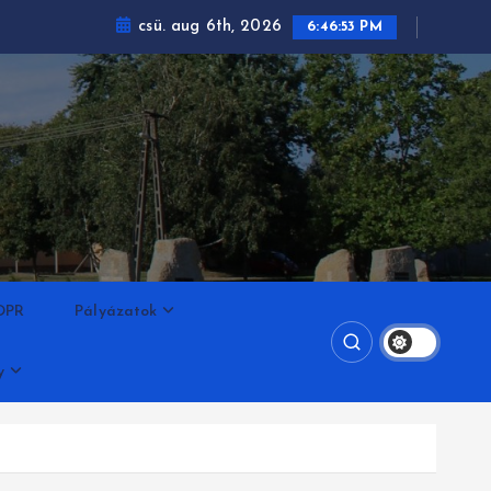
csü. aug 6th, 2026
6:46:53 PM
DPR
Pályázatok
y