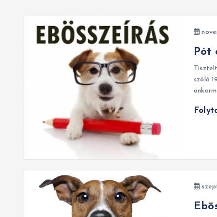
nove
Pót 
Tisztel
szóló 1
önkorm
Folyt
szep
Ebös