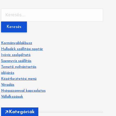
K
e
r
e
s
é
Kormányablakbusz
s
Hulladék szállítási naptár
:
Ivóvíz szolgáltató
Szennyvíz szállítás
Temető nyilvántartás
időjárás
Közétkeztetési menü
Véradás
Nyírpazonnyal kapcsolatos
Vállalkozások
Kategóriák