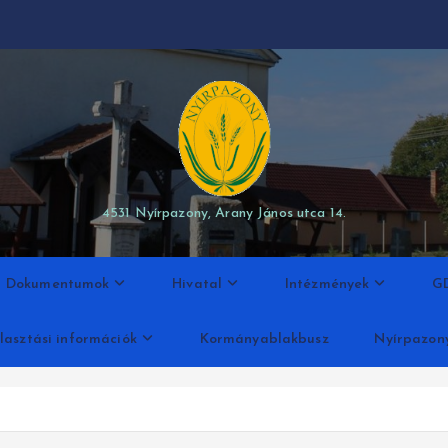
modal-check
4531 Nyírpazony, Arany János utca 14.
Dokumentumok
Hivatal
Intézmények
G
lasztási információk
Kormányablakbusz
Nyírpazon