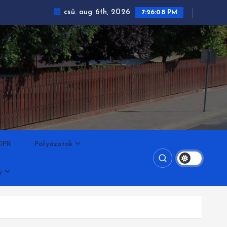
csü. aug 6th, 2026
7:26:09 PM
DPR
Pályázatok
y