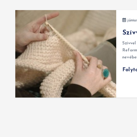
júniu
Szív
Szívvel
Reform
nevében
Folyt