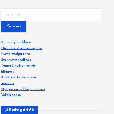
K
e
r
e
s
é
Kormányablakbusz
s
Hulladék szállítási naptár
:
Ivóvíz szolgáltató
Szennyvíz szállítás
Temető nyilvántartás
időjárás
Közétkeztetési menü
Véradás
Nyírpazonnyal kapcsolatos
Vállalkozások
Kategóriák