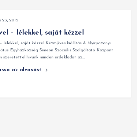
s 23, 2015
vel – lélekkel, saját kézzel
 – lélekkel, saját kézzel Kézműves kiállítás A Nyírpazonyi
átus Egyházközség Simeon Szociális Szolgáltató Központ
 szeretettel hívunk minden érdeklődőt az…
assa az olvasást