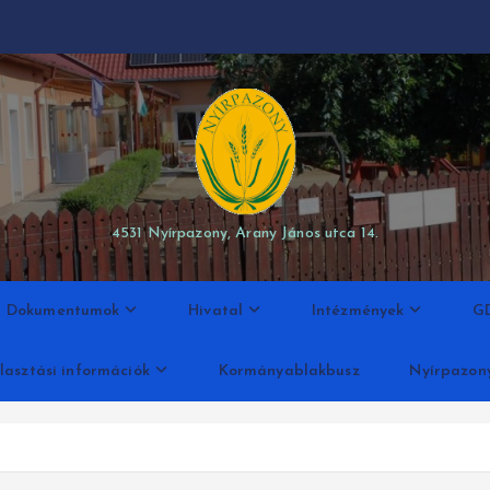
modal-check
4531 Nyírpazony, Arany János utca 14.
Dokumentumok
Hivatal
Intézmények
G
lasztási információk
Kormányablakbusz
Nyírpazon