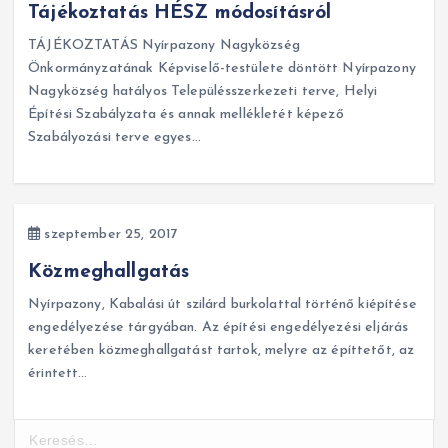
Tájékoztatás HÉSZ módosításról
TÁJÉKOZTATÁS Nyírpazony Nagyközség
Önkormányzatának Képviselő-testülete döntött Nyírpazony
Nagyközség hatályos Településszerkezeti terve, Helyi
Építési Szabályzata és annak mellékletét képező
Szabályozási terve egyes…
szeptember 25, 2017
Közmeghallgatás
Nyírpazony, Kabalási út szilárd burkolattal történő kiépítése
engedélyezése tárgyában. Az építési engedélyezési eljárás
keretében közmeghallgatást tartok, melyre az építtetőt, az
érintett…
K