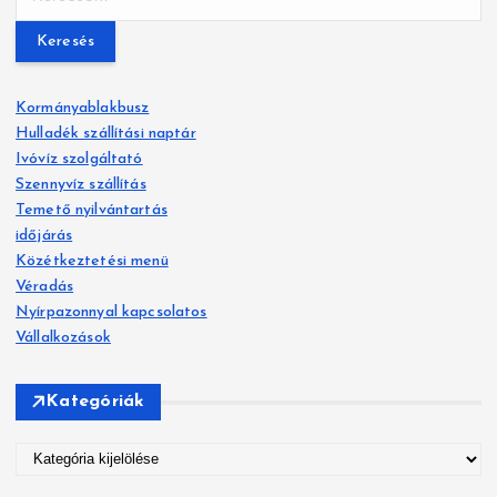
e
r
e
s
Kormányablakbusz
é
Hulladék szállítási naptár
s
Ivóvíz szolgáltató
:
Szennyvíz szállítás
Temető nyilvántartás
időjárás
Közétkeztetési menü
Véradás
Nyírpazonnyal kapcsolatos
Vállalkozások
Kategóriák
K
a