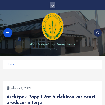
S
modal-check
k
i
p
t
o
c
o
4531 Nyírpazony, Arany János
n
utca 14.
t
e
n
Home
t
július 27, 2021
Arcképek Papp László elektronikus zenei
producer interjú