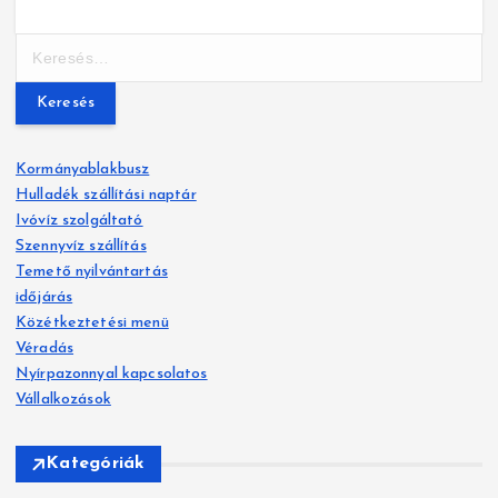
K
e
r
e
s
Kormányablakbusz
é
Hulladék szállítási naptár
s
Ivóvíz szolgáltató
:
Szennyvíz szállítás
Temető nyilvántartás
időjárás
Közétkeztetési menü
Véradás
Nyírpazonnyal kapcsolatos
Vállalkozások
Kategóriák