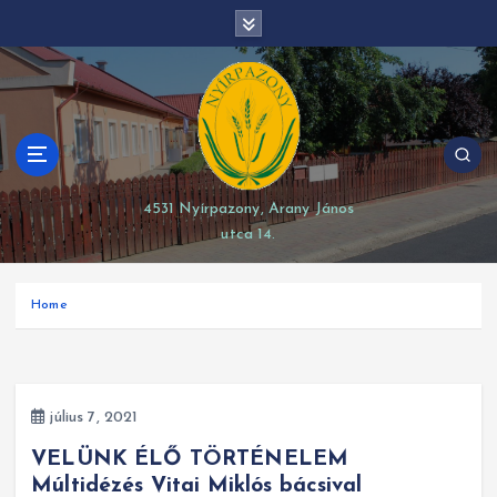
S
modal-check
k
i
p
t
o
c
o
4531 Nyírpazony, Arany János
n
utca 14.
t
e
n
Home
t
július 7, 2021
VELÜNK ÉLŐ TÖRTÉNELEM
Múltidézés Vitai Miklós bácsival