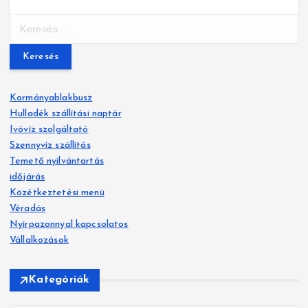
K
e
r
e
s
Kormányablakbusz
é
Hulladék szállítási naptár
s
Ivóvíz szolgáltató
:
Szennyvíz szállítás
Temető nyilvántartás
időjárás
Közétkeztetési menü
Véradás
Nyírpazonnyal kapcsolatos
Vállalkozások
Kategóriák