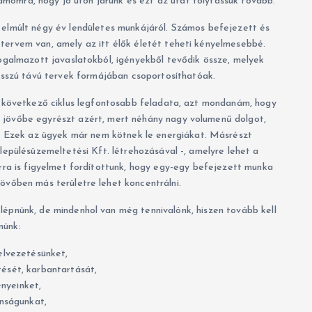
momra, hogy jó úton járunk és ezt az utat folytassuk tovább.
lmúlt négy év lendületes munkájáról. Számos befejezett és
b tervem van, amely az itt élők életét teheti kényelmesebbé.
ogalmazott javaslatokból, igényekből tevődik össze, melyek
osszú távú tervek formájában csoportosíthatóak.
 következő ciklus legfontosabb feladata, azt mondanám, hogy
a jövőbe egyrészt azért, mert néhány nagy volumenű dolgot,
. Ezek az ügyek már nem kötnek le energiákat. Másrészt
lepülésüzemeltetési Kft. létrehozásával -, amelyre lehet a
rra is figyelmet fordítottunk, hogy egy-egy befejezett munka
 jövőben más területre lehet koncentrálni.
elépnünk, de mindenhol van még tennivalónk, hiszen tovább kell
nünk:
elvezetésünket,
ítését, karbantartását,
nyeinket,
nságunkat,