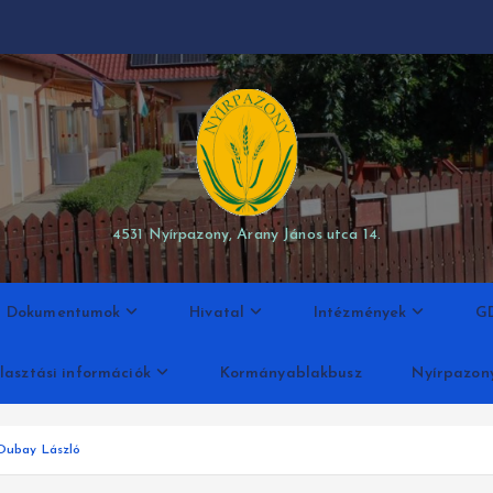
modal-check
4531 Nyírpazony, Arany János utca 14.
Dokumentumok
Hivatal
Intézmények
G
lasztási információk
Kormányablakbusz
Nyírpazon
Dubay László