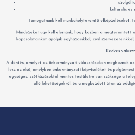
szolgált
kulturális és
Támogatnunk kell munkahelyteremtő elképzeléseket, to
Mindezeket úgy kell elérnünk, hogy közben a megteremtett ér
kapcsolatainkat ápoljuk egyházainkkal, civil szervezeteinkkel,
Kedves választ
A döntés, amelyet az önkormányzati választásokon meghoznak az e
lesz az első, amelyben önkormányzati képviselőket és polgármes
egységes, széthúzásoktól mentes testületre van szüksége a tele
álló lehetőségekről, és a megkezdett úton az eddigi