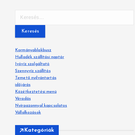
K
e
r
e
s
é
Kormányablakbusz
s
Hulladék szállítási naptár
:
Ivóvíz szolgáltató
Szennyvíz szállítás
Temető nyilvántartás
időjárás
Közétkeztetési menü
Véradás
Nyírpazonnyal kapcsolatos
Vállalkozások
Kategóriák