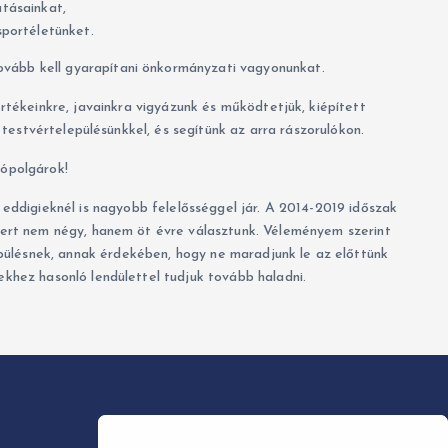
atásainkat,
 sportéletünket.
vább kell gyarapítani önkormányzati vagyonunkat.
tékeinkre, javainkra vigyázunk és működtetjük, kiépített
 testvértelepülésünkkel, és segítünk az arra rászorulókon.
ópolgárok!
ddigieknél is nagyobb felelősséggel jár. A 2014-2019 időszak
tert nem négy, hanem öt évre választunk. Véleményem szerint
pülésnek, annak érdekében, hogy ne maradjunk le az előttünk
ekhez hasonló lendülettel tudjuk tovább haladni.