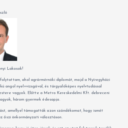
ászló
onyi Lakosok!
lytattam, ahol agrármérnöki diplomát, majd a Nyíregyházi
 angol nyelvvizsgával, és tárgyalóképes nyelvtudással
stere vagyok. Előtte a Metro Kereskedelmi Kft. debreceni
vagyok, három gyermek édesapja.
ást, amellyel támogatták azon szándékomat, hogy ismét
az őszi önkormányzati választáson.