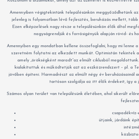
Köszönöm a bizalmukat, amely azt az üzenetet is közvetítette szá
Amennyiben végigtekintünk településünkön meggyőződhetünk az e
jelenleg is folyamatban lévő fejlesztés, beruházás mellett, töb
Ezen elképzelések nagy része a településünkön élők által megf
nagyságrendjük és forrásigényük alapján rövid- és h
Amennyiben egy mondatban kellene összefoglalni, hogy mi lenne a
szeretném folytatni az elkezdett munkát. Optimistán tekintek 
amely „örökségként maradt”az elmúlt ciklusból megoldottunk
kialakítottuk és működtetjük azt az eszközrendszert – pl. a Te
jövőben építeni. Harmadrészt az elmúlt négy év beruházásainál a
tartósan szolgálja az itt élők érdekeit, így a
Számos olyan terület van településünk életében, ahol sikerült előr
fejleszte
csapadékvíz-
útjaink, járdáink ép
intézmé
közbizto