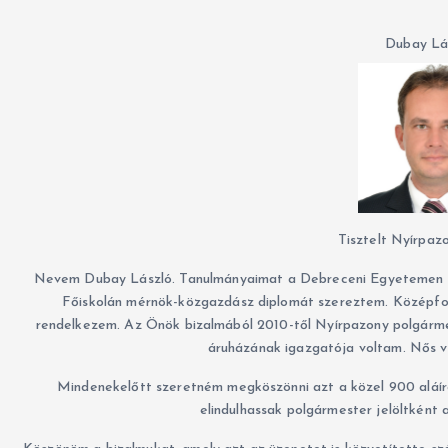
Dubay L
Tisztelt Nyírpaz
Nevem Dubay László. Tanulmányaimat a Debreceni Egyetemen fo
Főiskolán mérnök-közgazdász diplomát szereztem. Középfokú
rendelkezem. Az Önök bizalmából 2010-től Nyírpazony polgárme
áruházának igazgatója voltam. Nős 
Mindenekelőtt szeretném megköszönni azt a közel 900 aláír
elindulhassak polgármester jelöltként 