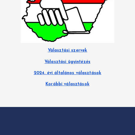
r
i
á
k
Választási szervek
Választási ügyintézés
2024. évi általános választások
Korábbi választások