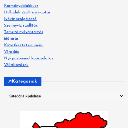
s
Kormányablakbusz
é
Hulladék szállítási naptár
s
Ivóvíz szolgáltató
:
Szennyvíz szállítás
Temető nyilvántartás
időjárás
Közétkeztetési menü
Véradás
Nyírpazonnyal kapcsolatos
Vállalkozások
Kategóriák
K
a
t
e
g
ó