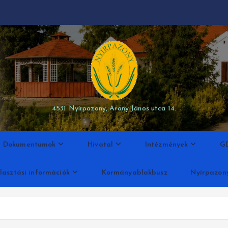
modal-check
4531 Nyírpazony, Arany János utca 14.
Dokumentumok
Hivatal
Intézmények
G
lasztási információk
Kormányablakbusz
Nyírpazon