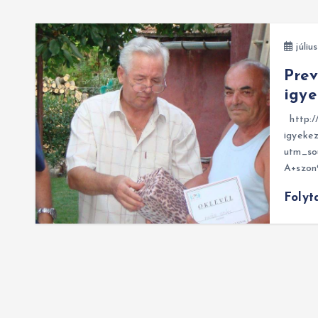
júliu
Prev
igye
http:/
igyeke
utm_so
A+szo
Folyt