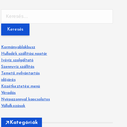
K
e
r
e
s
é
Kormányablakbusz
s
Hulladék szállítási naptár
:
Ivóvíz szolgáltató
Szennyvíz szállítás
Temető nyilvántartás
időjárás
Közétkeztetési menü
Véradás
Nyírpazonnyal kapcsolatos
Vállalkozások
Kategóriák