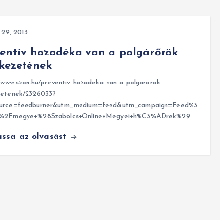
s 29, 2013
entív hozadéka van a polgárőrök
kezetének
/www.szon.hu/preventiv-hozadeka-van-a-polgarorok-
zetenek/2326033?
urce=feedburner&utm_medium=feed&utm_campaign=Feed%3
n%2Fmegye+%28Szabolcs+Online+Megyei+h%C3%ADrek%29
assa az olvasást