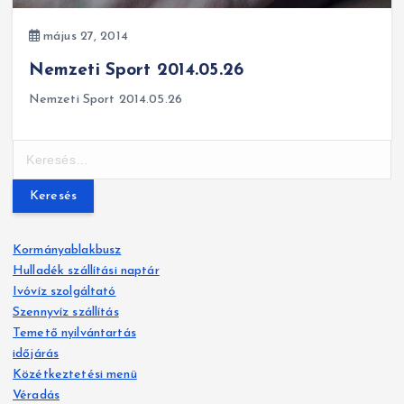
május 27, 2014
Nemzeti Sport 2014.05.26
Nemzeti Sport 2014.05.26
K
e
r
e
s
Kormányablakbusz
é
Hulladék szállítási naptár
s
Ivóvíz szolgáltató
:
Szennyvíz szállítás
Temető nyilvántartás
időjárás
Közétkeztetési menü
Véradás