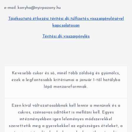
r
e-mail: konyha@nyirpazony.hu
i
Tájékoztató étkezési térítési díj túlfizetés visszaigénylésével
á
kapcsolatosan
k
Térítési díj visszaigénylés
Kevesebb cukor és só, minél több zöldség és gyümölcs,
ezek a legfontosabb kritériumai a január 1-től hatályba
lépő menzareformnak.
Ezen kívül változatosabbnak kell lennie a menünek és a
cukros, szénsavas üdítőket is mellőzni kell. Egyes
intézményekben igen leleményes módszerekkel
szerettetik meg a gyerekekkel az egészséges ételeket, a