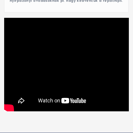
nyírpazonyi óvodásoknak pl. nagy kedvencük a répachips.