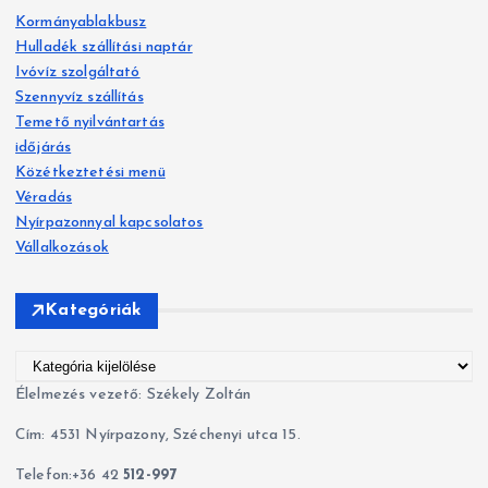
s
Kormányablakbusz
é
Hulladék szállítási naptár
s
Ivóvíz szolgáltató
:
Szennyvíz szállítás
Temető nyilvántartás
időjárás
Közétkeztetési menü
Véradás
Nyírpazonnyal kapcsolatos
Vállalkozások
Kategóriák
K
a
Élelmezés vezető: Székely Zoltán
t
Cím: 4531 Nyírpazony, Széchenyi utca 15.
e
g
Telefon:+36 42
512-997
ó