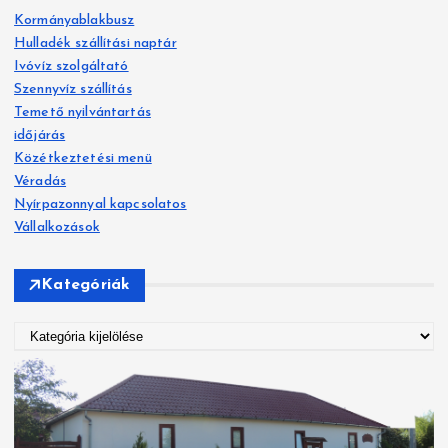
s
Kormányablakbusz
é
Hulladék szállítási naptár
s
Ivóvíz szolgáltató
:
Szennyvíz szállítás
Temető nyilvántartás
időjárás
Közétkeztetési menü
Véradás
Nyírpazonnyal kapcsolatos
Vállalkozások
Kategóriák
K
a
t
e
g
ó