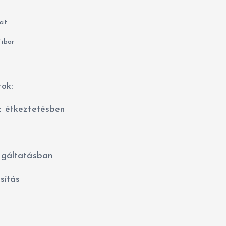
at
Tibor
tok:
 étkeztetésben
lgáltatásban
sítás