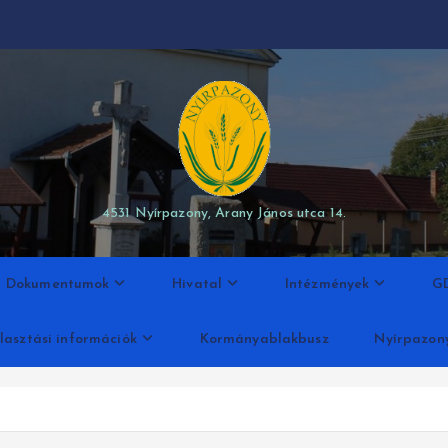
modal-check
4531 Nyírpazony, Arany János utca 14.
Dokumentumok
Hivatal
Intézmények
G
lasztási információk
Kormányablakbusz
Nyírpazon