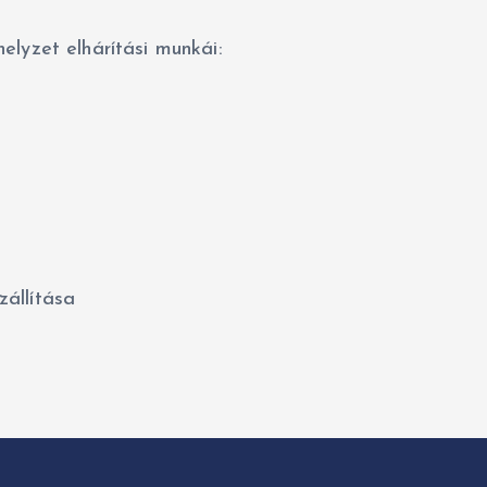
helyzet elhárítási munkái:
állítása