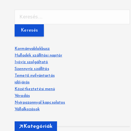
K
e
r
e
s
é
Kormányablakbusz
s
Hulladék szállítási naptár
:
Ivóvíz szolgáltató
Szennyvíz szállítás
Temető nyilvántartás
időjárás
Közétkeztetési menü
Véradás
Nyírpazonnyal kapcsolatos
Vállalkozások
Kategóriák