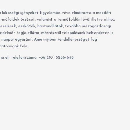
akossági igényeket figyelembe véve elindította a mezőőri
rmőföldek őrzését, valamint a termőföldön lévő, illetve ahhoz
zerelések, eszközök, haszonállatok, továbbá mezőgazdasági
delmét fogja ellátni, másrészről településünk belterületén is
s nappal egyaránt. Amennyiben rendellenességet fog
 hatóságok felé.
tja el. Telefonszáma: +36 (30) 5256-648.