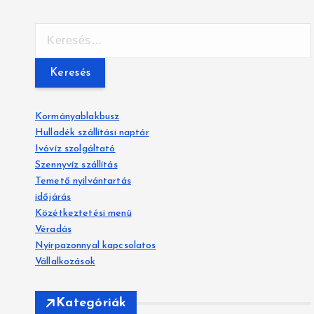
K
e
r
e
s
é
Kormányablakbusz
s
Hulladék szállítási naptár
:
Ivóvíz szolgáltató
Szennyvíz szállítás
Temető nyilvántartás
időjárás
Közétkeztetési menü
Véradás
Nyírpazonnyal kapcsolatos
Vállalkozások
Kategóriák