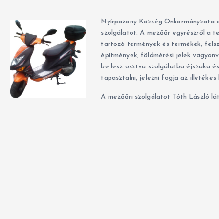
Nyírpazony Község Önkormányzata a l
szolgálatot. A mezőőr egyrészről a te
tartozó termények és termékek, fels
építmények, földmérési jelek vagyonvé
be lesz osztva szolgálatba éjszaka é
tapasztalni, jelezni fogja az illetékes
A mezőőri szolgálatot Tóth László lá