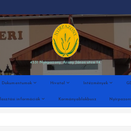
modal-check
4531 Nyírpazony, Arany János utca 14.
Dokumentumok
Hivatal
Intézmények
G
lasztási információk
Kormányablakbusz
Nyírpazon