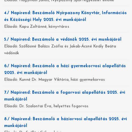
Előadó: Hagymási János, Nyírpazony Sportegyesület elnöke
4./ Napirend: Beszámoló Nyírpazony Könyvtár, Információs
és Közösségi Hely 2025. évi munkájáról
Előadó: Kapu Zoltánné, könyvtáros
5./ Napirend: Beszámoló a védőnők 2025. évi munkájáról
Előadó: Szőllősiné Balázs Zsófia és Jakab-Ácsné Király Beáta
védőnők
6./ Napirend: Beszámoló a házi gyermekorvosi alapellátás
2025. évi munkájáról
Előadó: Kunné Dr. Magyar Viktória, házi gyermekorvos
7./ Napirend: Beszámoló a fogorvosi alapellátás 2025. évi
munkájáról
Előadó: Dr. Szalontai Éva, helyettes fogorvos
8./ Napirend: Beszámoló a háziorvosi alapellátás 2025. évi
munkájáról