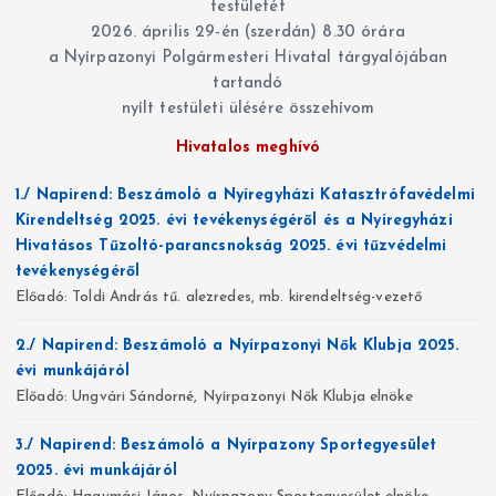
testületét
r
2026. április 29-én (szerdán) 8.30 órára
i
a Nyírpazonyi Polgármesteri Hivatal tárgyalójában
á
tartandó
k
nyílt testületi ülésére összehívom
Hivatalos meghívó
1./ Napirend: Beszámoló a Nyíregyházi Katasztrófavédelmi
Kirendeltség 2025. évi tevékenységéről és a Nyíregyházi
Hivatásos Tűzoltó-parancsnokság 2025. évi tűzvédelmi
tevékenységéről
Előadó: Toldi András tű. alezredes, mb. kirendeltség-vezető
2./ Napirend: Beszámoló a Nyírpazonyi Nők Klubja 2025.
évi munkájáról
Előadó: Ungvári Sándorné, Nyírpazonyi Nők Klubja elnöke
3./ Napirend: Beszámoló a Nyírpazony Sportegyesület
2025. évi munkájáról