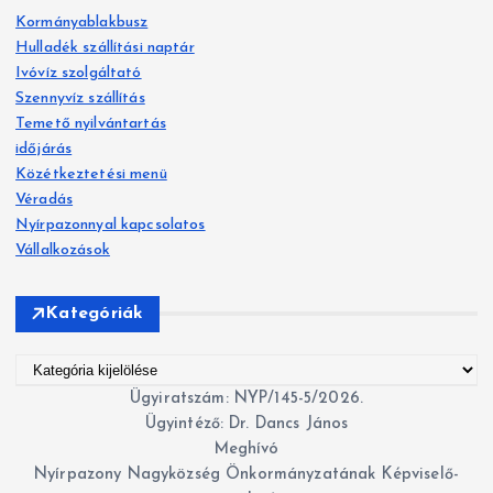
s
Kormányablakbusz
é
Hulladék szállítási naptár
s
Ivóvíz szolgáltató
:
Szennyvíz szállítás
Temető nyilvántartás
időjárás
Közétkeztetési menü
Véradás
Nyírpazonnyal kapcsolatos
Vállalkozások
Kategóriák
K
a
Ügyiratszám: NYP/145-5/2026.
t
Ügyintéző: Dr. Dancs János
e
Meghívó
g
Nyírpazony Nagyközség Önkormányzatának Képviselő-
ó