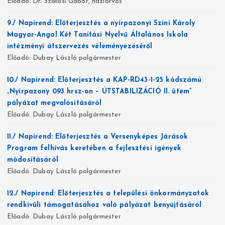
Előadó: Dr. Szőllősi Gábor, háziorvos
9./ Napirend: Előterjesztés a nyírpazonyi Színi Károly
Magyar-Angol Két Tanítási Nyelvű Általános Iskola
intézményi átszervezés véleményezéséről
Előadó: Dubay László polgármester
10./ Napirend: Előterjesztés a KAP-RD43-1-25 kódszámú
„Nyírpazony 093 hrsz-on – ÚTSTABILIZÁCIÓ II. ütem”
pályázat megvalósításáról
Előadó: Dubay László polgármester
11./ Napirend: Előterjesztés a Versenyképes Járások
Program felhívás keretében a fejlesztési igények
módosításáról
Előadó: Dubay László polgármester
12./ Napirend: Előterjesztés a települési önkormányzatok
rendkívüli támogatásához való pályázat benyújtásáról
Előadó: Dubay László polgármester