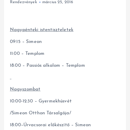
Rendezvények
március 25, 2016
Nagypénteki istentiszteletek
09:15 – Simeon
11:00 – Templom
18:00 – Passiós alkalom – Templom
Nagyszombat
10:00-12:30 – Gyermekhúsvét
/Simeon Otthon Társalgója/
18:00–Úrvacsorai előkészítő – Simeon