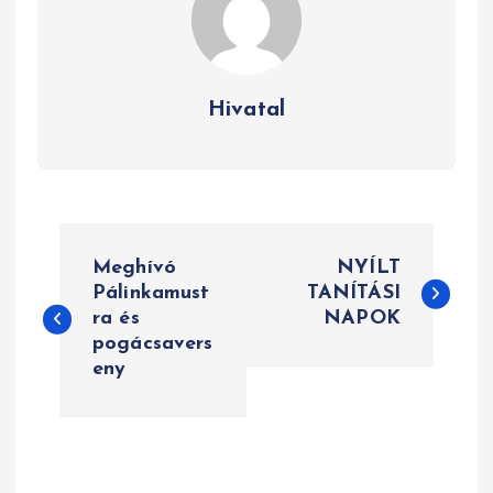
Hivatal
B
Meghívó
NYÍLT
e
Pálinkamust
TANÍTÁSI
ra és
NAPOK
j
pogácsavers
e
eny
g
y