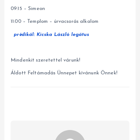
09:15 – Simeon
11:00 – Templom – úrvacsorás alkalom
prédikál: Kicska László legátus
Mindenkit szeretettel várunk!
Áldott Feltámadás Ünnepet kívánunk Önnek!