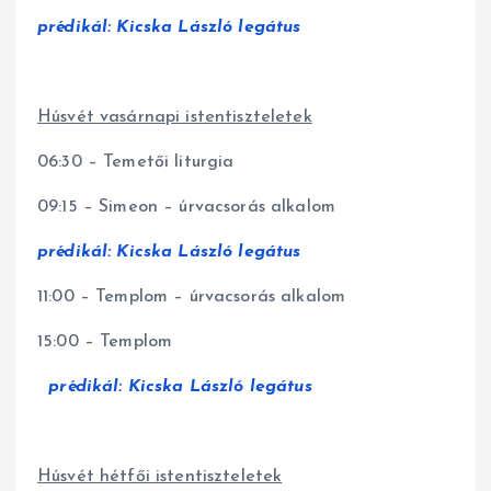
prédikál: Kicska László legátus
Húsvét vasárnapi istentiszteletek
06:30 – Temetői liturgia
09:15 – Simeon – úrvacsorás alkalom
prédikál: Kicska László legátus
11:00 – Templom – úrvacsorás alkalom
15:00 – Templom
prédikál: Kicska László legátus
Húsvét hétfői istentiszteletek