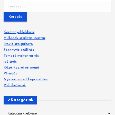
z
K
e
é
r
e
s
s
Kormányablakbusz
n
é
Hulladék szállítási naptár
s
a
Ivóvíz szolgáltató
:
Szennyvíz szállítás
v
Temető nyilvántartás
időjárás
i
Közétkeztetési menü
g
Véradás
Nyírpazonnyal kapcsolatos
á
Vállalkozások
c
Kategóriák
i
K