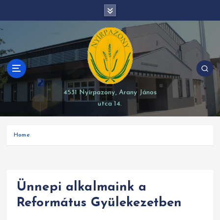
S
modal-check
k
i
p
t
o
c
o
4531 Nyírpazony, Arany János
n
utca 14.
t
e
n
Home
t
Ünnepi alkalmaink a
Református Gyülekezetben