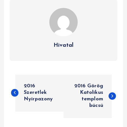
Hivatal
B
2016
2016 Görög
e
Szeretlek
Katolikus
Nyírpazony
templom
j
búcsú
e
g