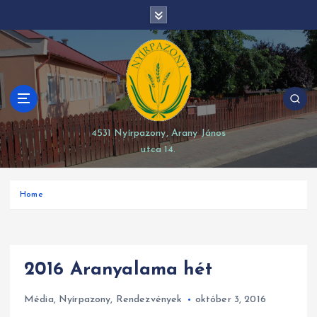
S
modal-check
k
i
p
t
o
c
o
4531 Nyírpazony, Arany János
n
utca 14.
t
e
n
Home
t
2016 Aranyalama hét
Média
,
Nyírpazony
,
Rendezvények
október 3, 2016