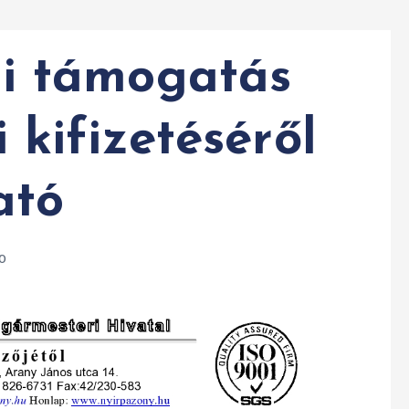
i támogatás
kifizetéséről
ató
0