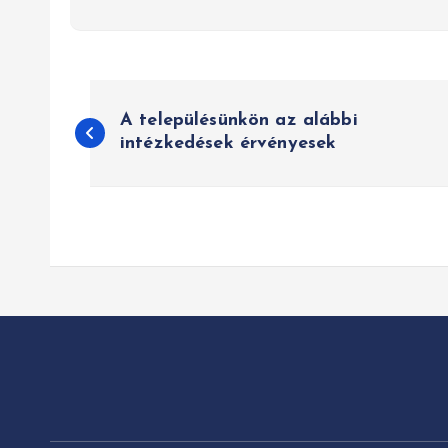
B
A településünkön az alábbi
e
intézkedések érvényesek
j
e
g
y
z
é
s