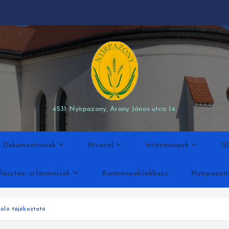
modal-check
4531 Nyírpazony, Arany János utca 14.
Dokumentumok
Hivatal
Intézmények
G
lasztási információk
Kormányablakbusz
Nyírpazon
óló tájékoztató