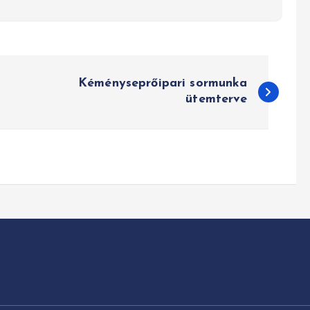
Kéményseprőipari sormunka
ütemterve