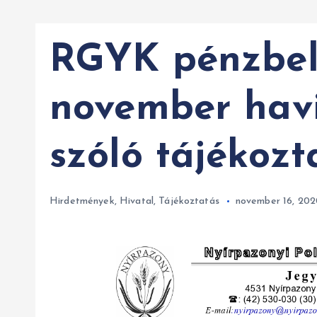
RGYK pénzbel
november havi 
szóló tájékozt
Hirdetmények
,
Hivatal
,
Tájékoztatás
november 16, 202