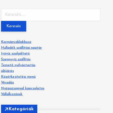
K
e
r
e
s
é
Kormányablakbusz
s
Hulladék szállítási naptár
:
Ivóvíz szolgáltató
Szennyvíz szállítás
Temető nyilvántartás
időjárás
Közétkeztetési menü
Véradás
Nyírpazonnyal kapcsolatos
Vállalkozások
Kategóriák