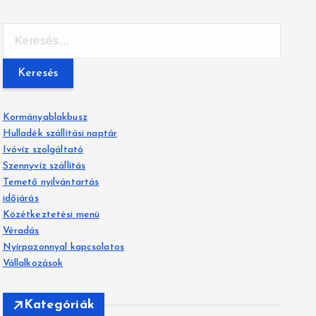
K
e
r
e
s
é
Kormányablakbusz
s
Hulladék szállítási naptár
:
Ivóvíz szolgáltató
Szennyvíz szállítás
Temető nyilvántartás
időjárás
Közétkeztetési menü
Véradás
Nyírpazonnyal kapcsolatos
Vállalkozások
Kategóriák