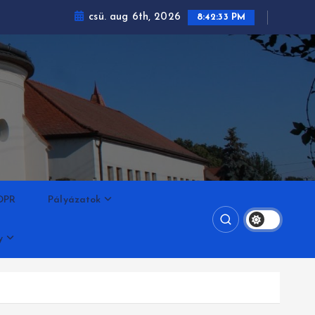
csü. aug 6th, 2026
8:42:33 PM
DPR
Pályázatok
y