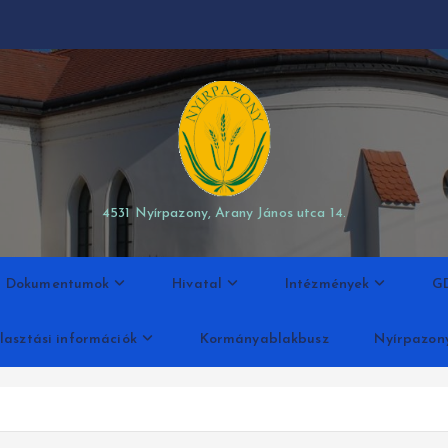
modal-check
4531 Nyírpazony, Arany János utca 14.
Dokumentumok
Hivatal
Intézmények
G
lasztási információk
Kormányablakbusz
Nyírpazon