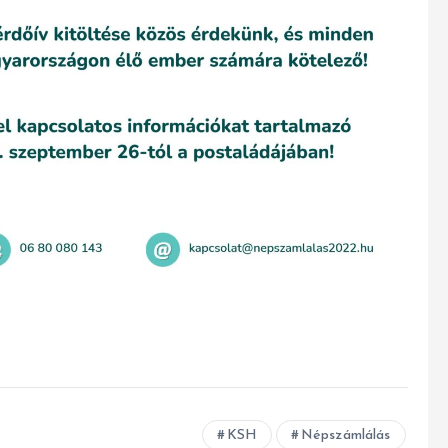
KSH
Népszámlálás