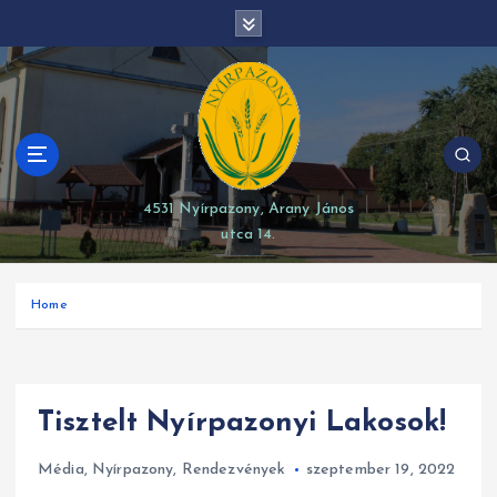
S
modal-check
k
i
p
t
o
c
o
4531 Nyírpazony, Arany János
n
utca 14.
t
e
n
Home
t
Tisztelt Nyírpazonyi Lakosok!
Média
,
Nyírpazony
,
Rendezvények
szeptember 19, 2022