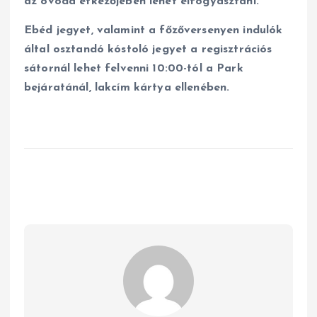
az óvoda étkezőjében lehet elfogyasztani.
Ebéd jegyet, valamint a főzőversenyen indulók
által osztandó kóstoló jegyet a regisztrációs
sátornál lehet felvenni 10:00-tól a Park
bejáratánál, lakcím kártya ellenében.