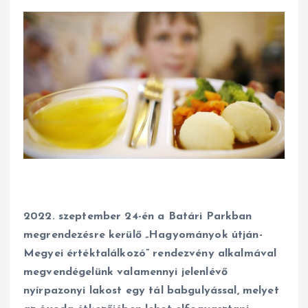
2022. szeptember 24-én a Batári Parkban
megrendezésre kerülő „Hagyományok útján-
Megyei értéktalálkozó” rendezvény alkalmával
megvendégelünk valamennyi jelenlévő
nyírpazonyi lakost egy tál babgulyással, melyet