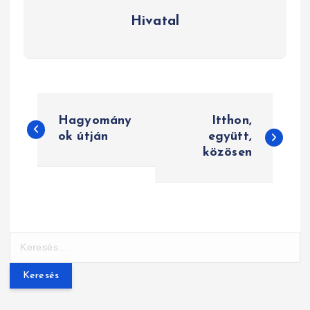
Hivatal
B
Hagyomány
Itthon,
e
ok útján
együtt,
közösen
j
e
g
y
K
e
z
r
e
é
s