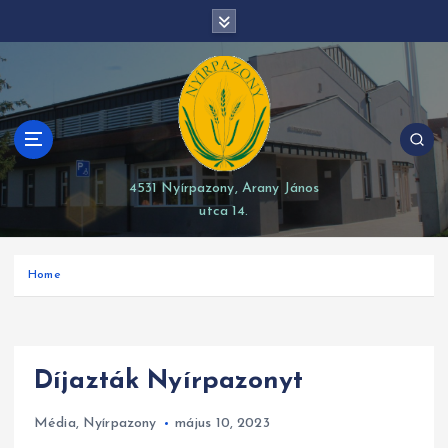
S
modal-check
k
i
p
t
o
c
o
4531 Nyírpazony, Arany János
n
utca 14.
t
e
n
Home
t
Díjazták Nyírpazonyt
Média
,
Nyírpazony
május 10, 2023