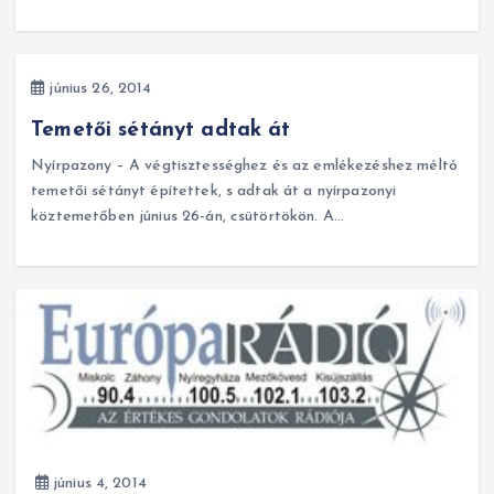
június 26, 2014
Temetői sétányt adtak át
Nyírpazony – A végtisztességhez és az emlékezéshez méltó
temetői sétányt építettek, s adtak át a nyírpazonyi
köztemetőben június 26-án, csütörtökön. A…
június 4, 2014