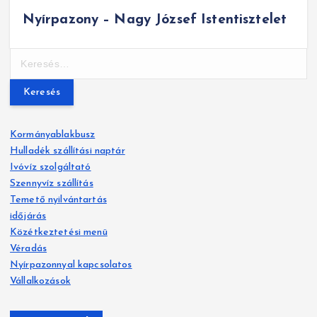
Nyírpazony – Nagy József Istentisztelet
K
e
r
e
s
Kormányablakbusz
é
Hulladék szállítási naptár
s
Ivóvíz szolgáltató
:
Szennyvíz szállítás
Temető nyilvántartás
időjárás
Közétkeztetési menü
Véradás
Nyírpazonnyal kapcsolatos
Vállalkozások