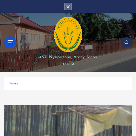
S
modal-check
k
i
p
t
o
c
o
4531 Nyírpazony, Arany János
n
utca 14.
t
e
n
Home
t