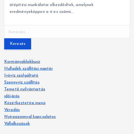
átépítési munkálatai elkezdődtek, amelynek
eredményeképpen a 4-es számú…
K
e
r
e
s
Kormányablakbusz
é
Hulladék szállítási naptár
s
Ivóvíz szolgáltató
:
Szennyvíz szállítás
Temető nyilvántartás
időjárás
Közétkeztetési menü
Véradás
Nyírpazonnyal kapcsolatos
Vállalkozások