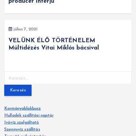
producer interjú
július 7, 2021
VELÜNK ÉLŐ TÖRTÉNELEM
Múltidézés Vitai Miklós bácsival
K
e
r
e
s
Kormányablakbusz
é
Hulladék szállítási naptár
s
Ivóvíz szolgáltató
:
Szennyvíz szállítás