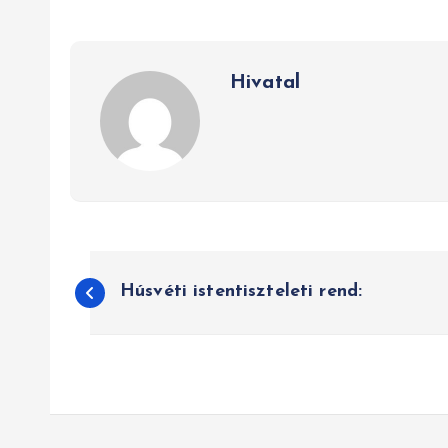
Hivatal
B
Húsvéti istentiszteleti rend:
e
j
e
g