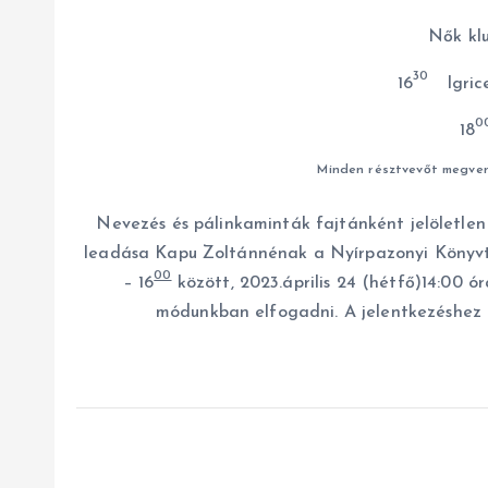
Nők kl
30
16
Igri
18
Minden résztvevőt megven
Nevezés és pálinkaminták fajtánként jelöletlen
leadása Kapu Zoltánnénak a Nyírpazonyi Könyvt
00
– 16
között, 2023.április 24 (hétfő)14:00 ó
módunkban elfogadni. A jelentkezéshez ké