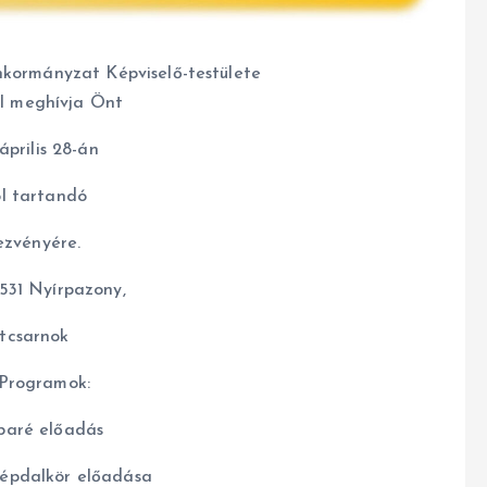
ormányzat Képviselő-testülete
el meghívja Önt
prilis 28-án
ól tartandó
zvényére.
531 Nyírpazony,
tcsarnok
 Programok:
aré előadás
épdalkör előadása