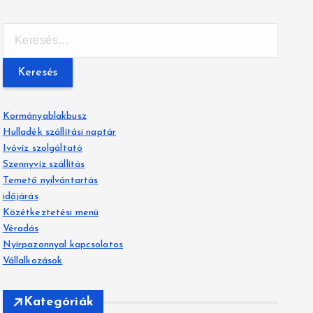
K
e
r
e
s
é
Kormányablakbusz
s
Hulladék szállítási naptár
:
Ivóvíz szolgáltató
Szennyvíz szállítás
Temető nyilvántartás
időjárás
Közétkeztetési menü
Véradás
Nyírpazonnyal kapcsolatos
Vállalkozások
Kategóriák