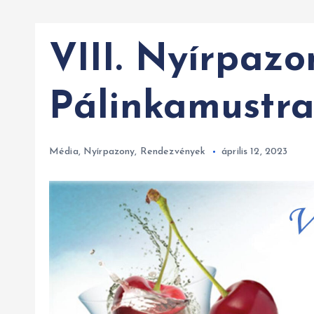
VIII. Nyírpazo
Pálinkamustr
Média
,
Nyírpazony
,
Rendezvények
április 12, 2023