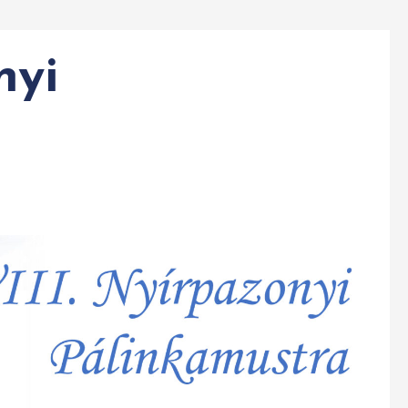
nyi
a