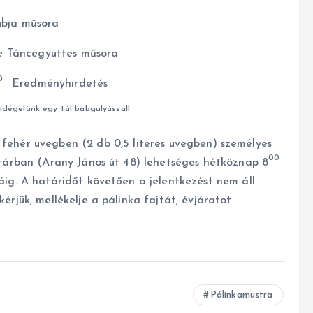
ubja műsora
ce Táncegyüttes műsora
00
Eredményhirdetés
dégelünk egy tál babgulyással!
 fehér üvegben (2 db 0,5 literes üvegben) személyes
00
árban (Arany János út 48) lehetséges hétköznap 8
ráig. A határidőt követően a jelentkezést nem áll
rjük, mellékelje a pálinka fajtát, évjáratot.
Pálinkamustra