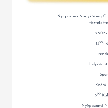
Nyírpazony Nagyközség Önk
tisztelett
a 2023.á
00
15
-t
rende
Helyszín: 4
Spor
Kisérő
00
15
Kab
Nyírpazonyi N