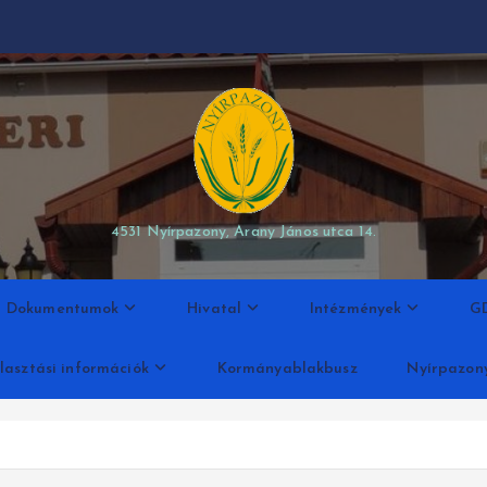
modal-check
4531 Nyírpazony, Arany János utca 14.
Dokumentumok
Hivatal
Intézmények
G
lasztási információk
Kormányablakbusz
Nyírpazon